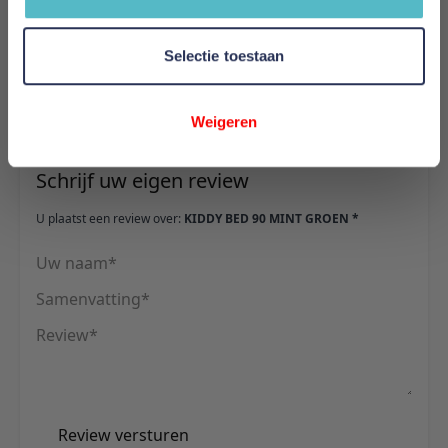
Hoogte
73 cm
Selectie toestaan
Reviews
Weigeren
Schrijf uw eigen review
U plaatst een review over:
KIDDY BED 90 MINT GROEN *
Uw naam
Samenvatting
Review
Review versturen