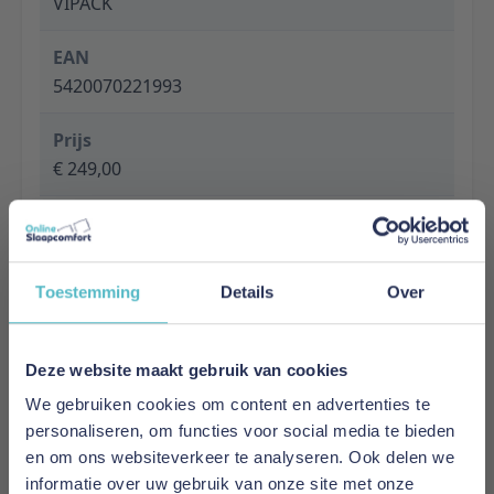
VIPACK
EAN
5420070221993
Prijs
€ 249,00
Levertijd
1 tot 5 werkdagen
Toestemming
Details
Over
Specificaties
Material: Combination of solid pine and mdf
Finish: Lacquered
Deze website maakt gebruik van cookies
Colour: MINT GREEN
We gebruiken cookies om content en advertenties te
Slat base included: Yes
personaliseren, om functies voor social media te bieden
Recommended Slatbase: Slatbase is included
en om ons websiteverkeer te analyseren. Ook delen we
Product style: Scandinavian
informatie over uw gebruik van onze site met onze
Maximum mattress thickness: No maximum