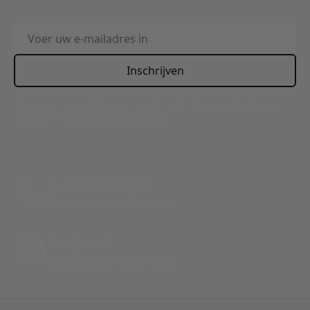
E-mailadres
Inschrijven
This form is protected by reCAPTCHA - the
Google Privacy
Policy
and
Terms of Service
apply.
Bel: 088 24 24 880
Tussen 10:00 - 17:00 uur
Per E-Mail
Antwoord binnen 24 uur