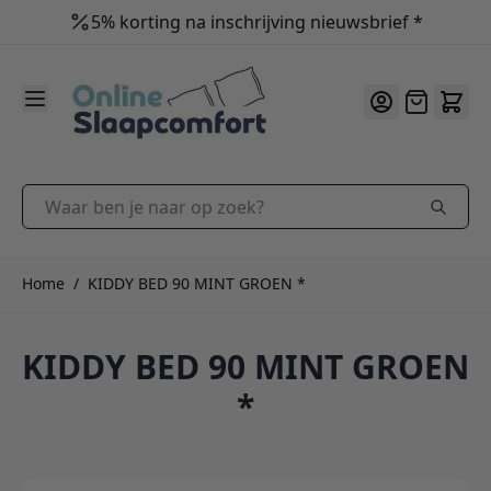
5% korting na inschrijving nieuwsbrief *
9.2
/10
Ga naar de inhoud
Offerte
Waar ben je naar op zoek?
Home
/
KIDDY BED 90 MINT GROEN *
KIDDY BED 90 MINT GROEN
*