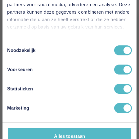
partners voor social media, adverteren en analyse. Deze
height
partners kunnen deze gegevens combineren met andere
Maximum weight in KG: 75
informatie die u aan ze heeft verstrekt of die ze hebben
Minimum age: 4 years
verzameld op basis van uw gebruik van hun services.
FSC Certified: Yes
Assembly time in minutes: 30
Vergeet je 5% korting
Length assembled in MM: 2055
Toestemmingsselectie
niet!
Noodzakelijk
Width assembled in MM: 950
Height assembled in MM: 725
Schrijf je in en ontvang direct een kortingscode
E-mail
Voorkeuren
Kleur
Aanmelden
Groen
Statistieken
Lengte
206 cm
Marketing
Breedte
95 cm
Alles toestaan