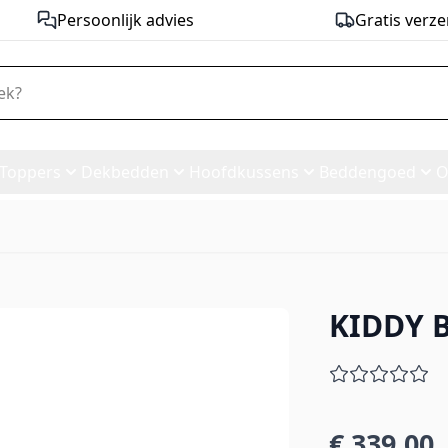
Persoonlijk advies
Gratis verze
Toppers
Dekbedden
Hoofdkussens
Beddengoed
O
KIDDY 
T *
€ 339,00