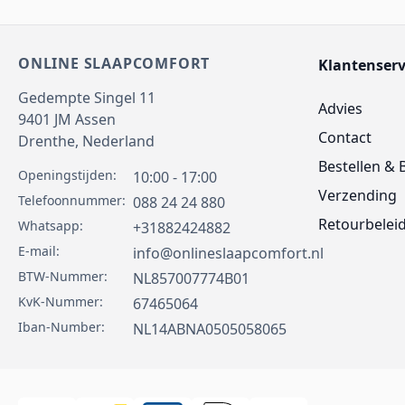
ONLINE SLAAPCOMFORT
Klantenserv
Gedempte Singel 11
Advies
9401 JM
Assen
Contact
Drenthe,
Nederland
Bestellen & 
Openingstijden:
10:00 - 17:00
Verzending
Telefoonnummer:
088 24 24 880
Retourbelei
Whatsapp:
+31882424882
E-mail:
info@onlineslaapcomfort.nl
BTW-Nummer:
NL857007774B01
KvK-Nummer:
67465064
Iban-Number:
NL14ABNA0505058065