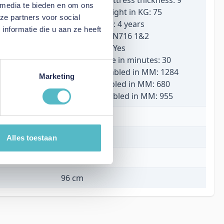
 media te bieden en om ons
Maximum weight in KG: 75
ze partners voor social
Minimum age: 4 years
nformatie die u aan ze heeft
Certificates: EN716 1&2
FSC Certified: Yes
Assembly time in minutes: 30
Length assembled in MM: 1284
Marketing
Width assembled in MM: 680
Height assembled in MM: 955
Wit
128 cm
Alles toestaan
68 cm
96 cm