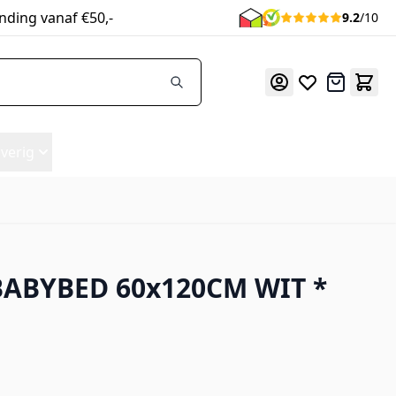
nding vanaf €50,-
9.2
/10
Offerte
verig
BABYBED 60x120CM WIT *