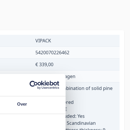
VIPACK
5420070226462
€ 339,00
1 tot 5 werkdagen
Material: Combination of solid pine
and mdf
Finish: Lacquered
Over
Colour: WHITE
Slat base included: Yes
Product style: Scandinavian
Maximum mattress thickness: 9