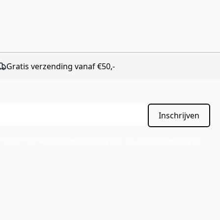
Gratis verzending vanaf €50,-
Inschrijven
APTCHA - the
Google Privacy Policy
and
Terms of Service
apply.