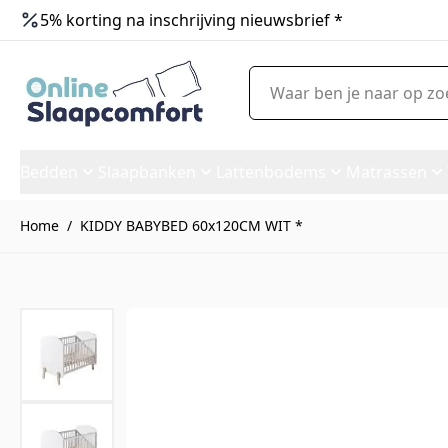
5% korting na inschrijving nieuwsbrief *
Ga naar de inhoud
Waar ben je naar op zoek?
Bedden
Slaapbanken
Lattenbodems
Matrassen
Home
/
KIDDY BABYBED 60x120CM WIT *
KIDDY BABYBED 60x120CM WI