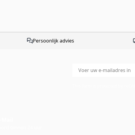
Persoonlijk advies
E-mailadres
This form is protected by reC
-Mail
ord binnen 24 uur