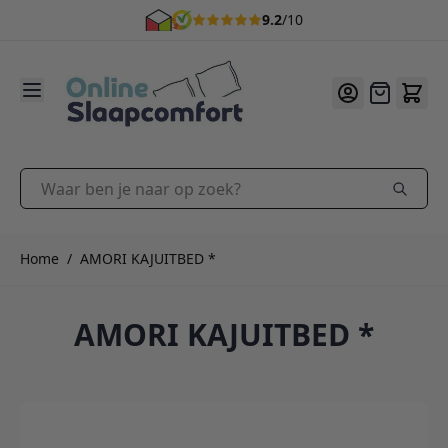
9.2
/10
Ga naar de inhoud
Offerte
Waar ben je naar op zoek?
Home
/
AMORI KAJUITBED *
AMORI KAJUITBED *