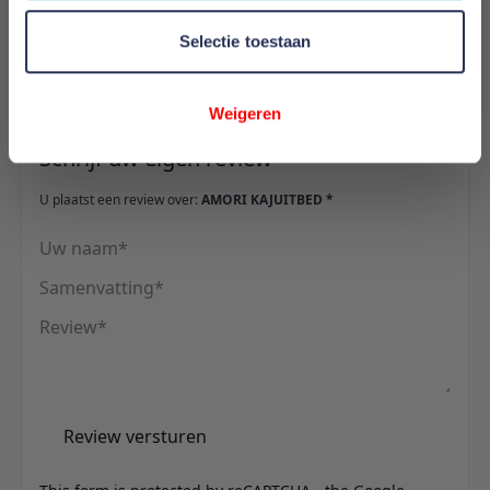
95 cm
Selectie toestaan
Reviews
Weigeren
Schrijf uw eigen review
U plaatst een review over:
AMORI KAJUITBED *
Uw naam
Samenvatting
Review
Review versturen