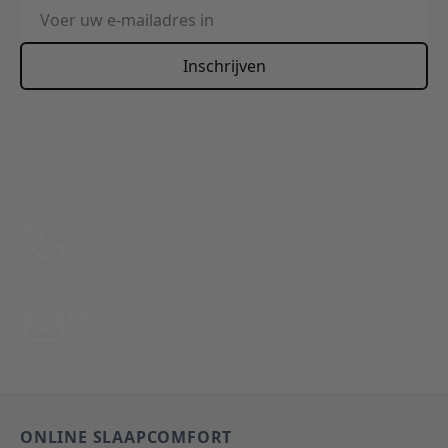
E-mailadres
Inschrijven
This form is protected by reCAPTCHA - the
Google Privacy
Policy
and
Terms of Service
apply.
Bel: 088 24 24 880
Tussen 10:00 - 17:00 uur
Per E-Mail
Antwoord binnen 24 uur
ONLINE SLAAPCOMFORT