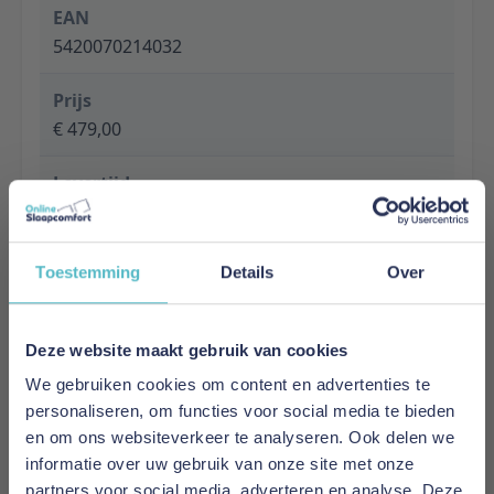
EAN
5420070214032
Prijs
€ 479,00
Levertijd
1 tot 5 werkdagen
Specificaties
Toestemming
Details
Over
Material: Combination of solid pine and mdf
Finish: Lacquered
Colour: WHITE
Deze website maakt gebruik van cookies
Slat base included: No
We gebruiken cookies om content en advertenties te
Recommended Slatbase: Frame
personaliseren, om functies voor social media te bieden
Product style: Romantic
en om ons websiteverkeer te analyseren. Ook delen we
Maximum mattress thickness: No maximum
informatie over uw gebruik van onze site met onze
height
partners voor social media, adverteren en analyse. Deze