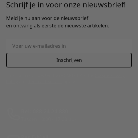
Schrijf je in voor onze nieuwsbrief!
Meld je nu aan voor de nieuwsbrief
en ontvang als eerste de nieuwste artikelen.
E-mailadres
Inschrijven
This form is protected by reCAPTCHA - the
Google Privacy
Policy
and
Terms of Service
apply.
Bel: 088 24 24 880
Tussen 10:00 - 17:00 uur
Per E-Mail