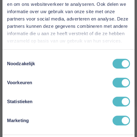
en om ons websiteverkeer te analyseren. Ook delen we
Levertijd
informatie over uw gebruik van onze site met onze
1 tot 10 werkdagen
partners voor social media, adverteren en analyse. Deze
partners kunnen deze gegevens combineren met andere
Maat
informatie die u aan ze heeft verstrekt of die ze hebben
140 x 200 cm
verzameld op basis van uw gebruik van hun services.
Vergeet je 5% korting
Reviews
Toestemmingsselectie
niet!
Noodzakelijk
Schrijf je in en ontvang direct een kortingscode
Schrijf uw eigen review
E-mail
Voorkeuren
U plaatst een review over:
Poldimar Tweepersoonsbed ODETTE
Aanmelden
140 x 200 cm
Statistieken
Uw naam
Samenvatting
Marketing
Review