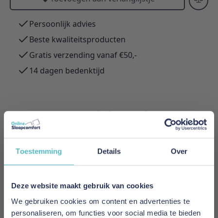
Persoonlijk advies
Beste kwaliteitsproducten
Gratis verzending vanaf €50,-
14 dagen bedenktijd
Meer informatie
Toestemming
Details
Over
Merk
Poldimar
Deze website maakt gebruik van cookies
Prijs
We gebruiken cookies om content en advertenties te
€ 339,00
personaliseren, om functies voor social media te bieden