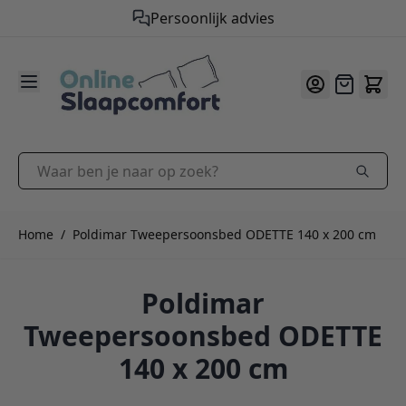
Persoonlijk advies
9.2
/10
Ga naar de inhoud
Offerte
Waar ben je naar op zoek?
Home
/
Poldimar Tweepersoonsbed ODETTE 140 x 200 cm
Poldimar
Tweepersoonsbed ODETTE
140 x 200 cm