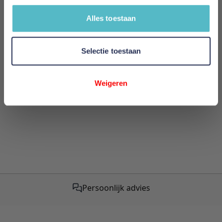
Alles toestaan
Review versturen
Selectie toestaan
This form is protected by reCAPTCHA - the
Google
Privacy Policy
and
Terms of Service
apply.
Weigeren
Persoonlijk advies