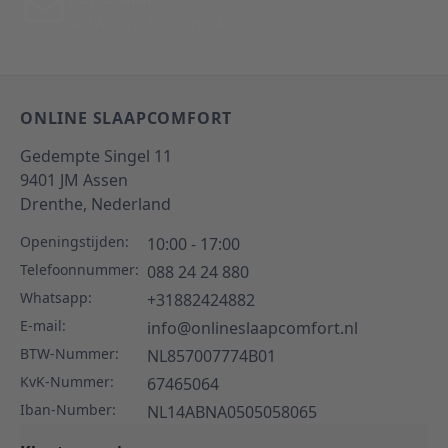
Antwoord binnen 24 uur
ONLINE SLAAPCOMFORT
Gedempte Singel 11
9401 JM
Assen
Drenthe,
Nederland
Openingstijden:
10:00 - 17:00
Telefoonnummer:
088 24 24 880
Whatsapp:
+31882424882
E-mail:
info@onlineslaapcomfort.nl
BTW-Nummer:
NL857007774B01
KvK-Nummer:
67465064
Iban-Number:
NL14ABNA0505058065