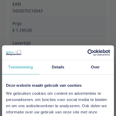
EAN
5420070216043
Prijs
€ 1.199,00
Levertijd
1 tot 5 werkdagen
Specificaties
Toestemming
Details
Over
Material: Combination of particle board and
metal
Finish: Melamine
Deze website maakt gebruik van cookies
Colour: ORANGE
We gebruiken cookies om content en advertenties te
Slat base included: Yes
personaliseren, om functies voor social media te bieden
Product style: Contemporary
en om ons websiteverkeer te analyseren. Ook delen we
Soft close: Not applicable
informatie over uw gebruik van onze site met onze
Maximum mattress thickness: 16