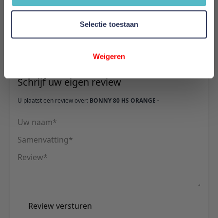
Hoogte
161 cm
Selectie toestaan
Reviews
Weigeren
Schrijf uw eigen review
U plaatst een review over:
BONNY 80 HS ORANGE -
Uw naam
Samenvatting
Review
Review versturen