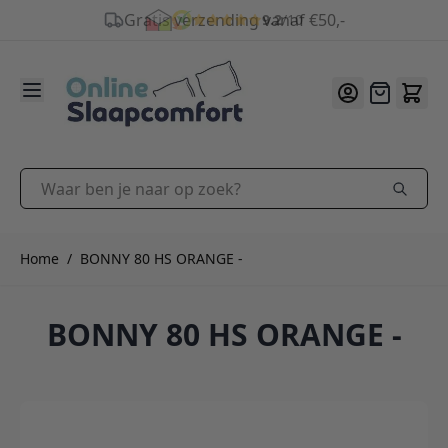
9.2
/10
Ga naar de inhoud
Offerte
Waar ben je naar op zoek?
Home
/
BONNY 80 HS ORANGE -
BONNY 80 HS ORANGE -