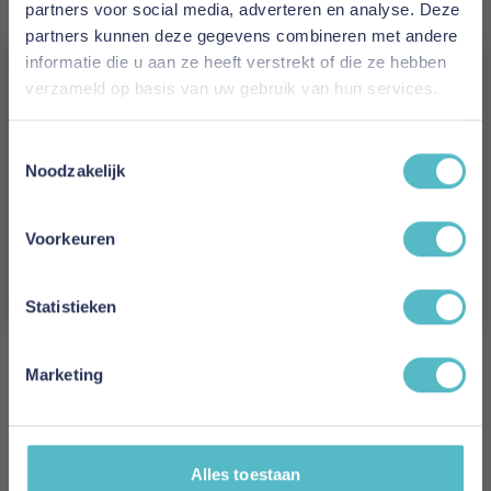
partners voor social media, adverteren en analyse. Deze
Maximum weight in KG: 75
partners kunnen deze gegevens combineren met andere
Minimum age: 6 years
informatie die u aan ze heeft verstrekt of die ze hebben
Certificates: EN747 1&2
verzameld op basis van uw gebruik van hun services.
FSC Certified: Yes
Assembly time in minutes: 120
Vergeet je 5% korting
Length assembled in MM: 2215
Toestemmingsselectie
niet!
Width assembled in MM: 1015
Noodzakelijk
Height assembled in MM: 1610
Schrijf je in en ontvang direct een kortingscode
E-mail
Voorkeuren
Kleur
Oranje
Aanmelden
Statistieken
Lengte
222 cm
Marketing
Breedte
102 cm
Alles toestaan