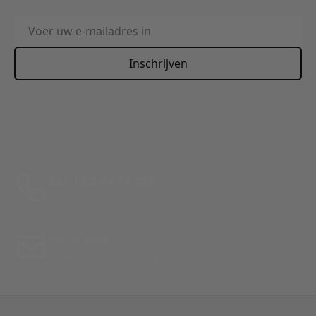
E-mailadres
Inschrijven
This form is protected by reCAPTCHA - the
Google Privacy
Policy
and
Terms of Service
apply.
Bel: 088 24 24 880
Tussen 10:00 - 17:00 uur
Per E-Mail
Antwoord binnen 24 uur