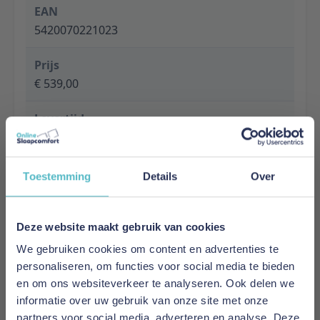
EAN
5420070221023
Prijs
€ 539,00
Levertijd
1 tot 5 werkdagen
Specificaties
Toestemming
Details
Over
Material: MDF
Finish: Lacquered
Colour: RED
Deze website maakt gebruik van cookies
Slat base included: Yes
We gebruiken cookies om content en advertenties te
Recommended Slatbase: Slatbase is included
personaliseren, om functies voor social media te bieden
Product style: Fun
en om ons websiteverkeer te analyseren. Ook delen we
Maximum mattress thickness: No maximum
informatie over uw gebruik van onze site met onze
height
partners voor social media, adverteren en analyse. Deze