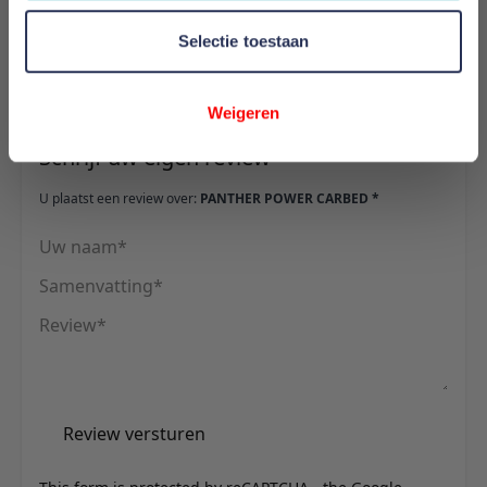
60 cm
Selectie toestaan
Reviews
Weigeren
Schrijf uw eigen review
U plaatst een review over:
PANTHER POWER CARBED *
Uw naam
Samenvatting
Review
Review versturen