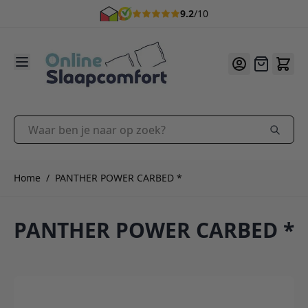
9.2
/10
Ga naar de inhoud
Offerte
Waar ben je naar op zoek?
Home
/
PANTHER POWER CARBED *
PANTHER POWER CARBED *