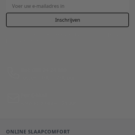
E-mailadres
Inschrijven
This form is protected by reCAPTCHA - the
Google Privacy
Policy
and
Terms of Service
apply.
Bel: 088 24 24 880
Tussen 10:00 - 17:00 uur
Per E-Mail
Antwoord binnen 24 uur
ONLINE SLAAPCOMFORT