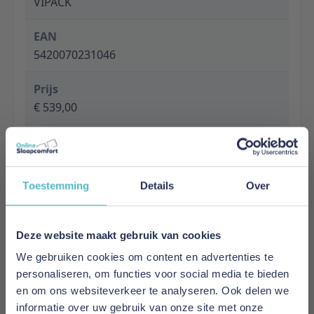
VIPACK
EAN
5420070231046
Prijs
€ 539,00
Levertijd
1 tot 5 werkdagen
Toestemming
Details
Over
Specificaties
Material: Combination of solid pine and mdf
Finish: Lacquered
Deze website maakt gebruik van cookies
Colour: WHITE
We gebruiken cookies om content en advertenties te
Slat base included: No
personaliseren, om functies voor social media te bieden
Recommended Slatbase: Roll slats
en om ons websiteverkeer te analyseren. Ook delen we
Product style: Trendy
informatie over uw gebruik van onze site met onze
Maximum mattress thickness: No maximum