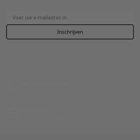
E-mailadres
Inschrijven
This form is protected by reCAPTCHA - the
Google Privacy
Policy
and
Terms of Service
apply.
Bel: 088 24 24 880
Tussen 10:00 - 17:00 uur
Per E-Mail
Antwoord binnen 24 uur