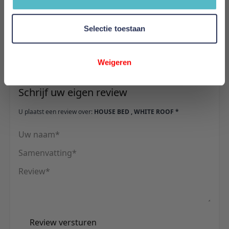
Hoogte
159 cm
Selectie toestaan
Reviews
Weigeren
Schrijf uw eigen review
U plaatst een review over:
HOUSE BED , WHITE ROOF *
Uw naam
Samenvatting
Review
Review versturen