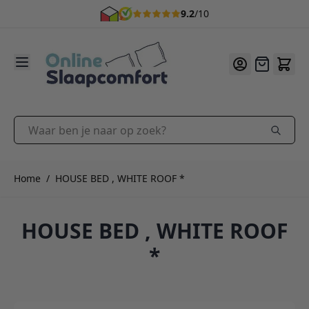
9.2
/10
Ga naar de inhoud
Offerte
Waar ben je naar op zoek?
Home
/
HOUSE BED , WHITE ROOF *
HOUSE BED , WHITE ROOF
*