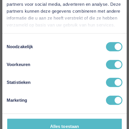
partners voor social media, adverteren en analyse. Deze
height
partners kunnen deze gegevens combineren met andere
Maximum weight in KG: 75
informatie die u aan ze heeft verstrekt of die ze hebben
Minimum age: 4 years
verzameld op basis van uw gebruik van hun services.
FSC Certified: Yes
Assembly time in minutes: 120
Vergeet je 5% korting
Length assembled in MM: 2136
Toestemmingsselectie
niet!
Noodzakelijk
Width assembled in MM: 1060
Height assembled in MM: 1590
Schrijf je in en ontvang direct een kortingscode
E-mail
Voorkeuren
Kleur
Aanmelden
Wit
Statistieken
Lengte
214 cm
Marketing
Breedte
106 cm
Alles toestaan