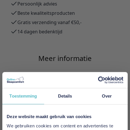
Persoonlijk advies
Beste kwaliteitsproducten
Gratis verzending vanaf €50,-
14 dagen bedenktijd
Meer informatie
Merk
Poldimar
Toestemming
Details
Over
Prijs
€ 2.099,00
Deze website maakt gebruik van cookies
Levertijd
We gebruiken cookies om content en advertenties te