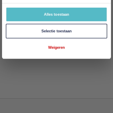
Review versturen
Alles toestaan
This form is protected by reCAPTCHA - the
Google
Privacy Policy
and
Terms of Service
apply.
Selectie toestaan
Weigeren