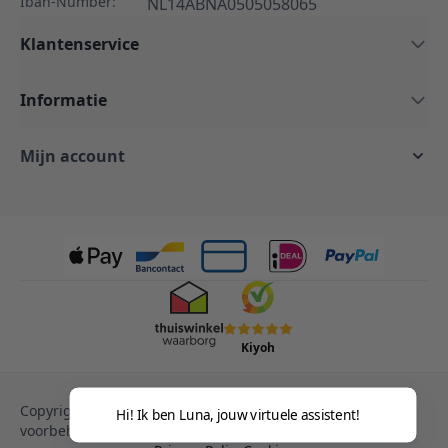
Iban-Number:
NL14ABNA0505058065
Klantenservice
Informatie
Mijn account
Kiyoh
Copyright © 2013-heden Magento. Alle rechten
Hi! Ik ben Luna, jouw virtuele assistent!
voorbehouden.