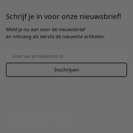
Schrijf je in voor onze nieuwsbrief!
Meld je nu aan voor de nieuwsbrief
en ontvang als eerste de nieuwste artikelen.
E-mailadres
Inschrijven
This form is protected by reCAPTCHA - the
Google Privacy
Policy
and
Terms of Service
apply.
Bel: 088 24 24 880
Tussen 10:00 - 17:00 uur