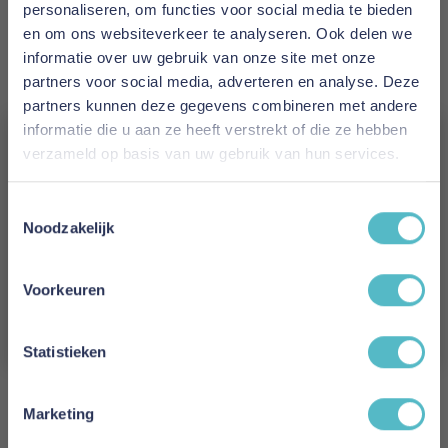
1 tot 10 werkdagen
personaliseren, om functies voor social media te bieden
en om ons websiteverkeer te analyseren. Ook delen we
Maat
informatie over uw gebruik van onze site met onze
partners voor social media, adverteren en analyse. Deze
90 x 200 cm
partners kunnen deze gegevens combineren met andere
informatie die u aan ze heeft verstrekt of die ze hebben
Reviews
verzameld op basis van uw gebruik van hun services.
Vergeet je 5% korting
Toestemmingsselectie
Schrijf uw eigen review
niet!
Noodzakelijk
U plaatst een review over:
Poldimar Opklapbed INVENTO 03 90
Schrijf je in en ontvang direct een kortingscode
x 200 cm
E-mail
Voorkeuren
Uw naam
Aanmelden
Statistieken
Samenvatting
Review
Marketing