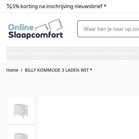
5% korting na inschrijving nieuwsbrief *
Ga naar de inhoud
Waar ben je naar op zoek?
Bedden
Slaapbanken
Lattenbodems
Matrassen
Home
/
BILLY KOMMODE 3 LADEN WIT *
BILLY KOMMODE 3 LADEN WIT