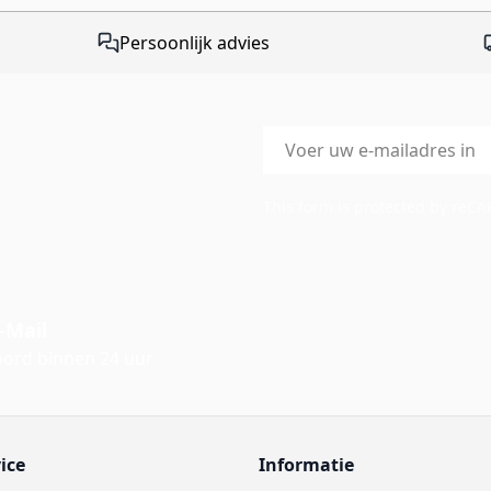
Persoonlijk advies
E-mailadres
This form is protected by reC
-Mail
ord binnen 24 uur
ice
Informatie