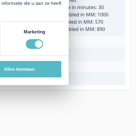
nformatie die u aan ze heeft
Assembly time in minutes: 30
Length assembled in MM: 1000
Width assembled in MM: 570
Height assembled in MM: 890
Marketing
Wit
100 cm
57 cm
Alles toestaan
89 cm