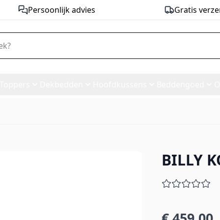
Persoonlijk advies
Gratis verze
Toppers
Dekbedden
Hoofdkussens
Beddengoed
O
BILLY 
 *
€ 459,00