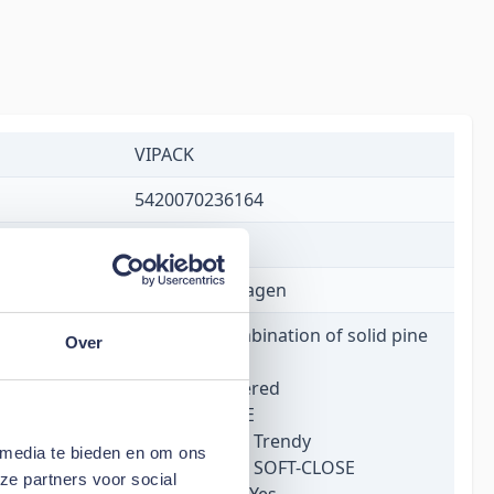
VIPACK
5420070236164
€ 459,00
1 tot 5 werkdagen
Material: Combination of solid pine
Over
and mdf
Finish: Lacquered
Colour: WHITE
Product style: Trendy
 media te bieden en om ons
Soft close: No SOFT-CLOSE
ze partners voor social
FSC Certified: Yes