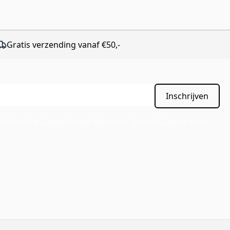
Gratis verzending vanaf €50,-
Inschrijven
APTCHA - the
Google Privacy Policy
and
Terms of Service
apply.