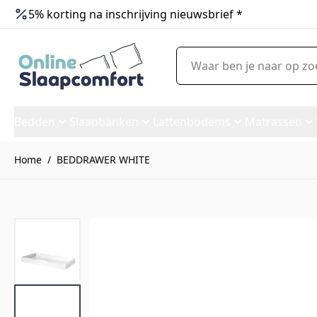
5% korting na inschrijving nieuwsbrief *
Ga naar de inhoud
Waar ben je naar op zoek?
Bedden
Slaapbanken
Lattenbodems
Matrassen
Home
/
BEDDRAWER WHITE
BEDDRAWER WHITE