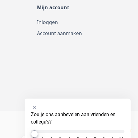
Mijn account
Inloggen
Account aanmaken
Selecteer
Zou je ons aanbevelen aan vrienden en 
een
collega's?
optie
van
Kiyoh
0