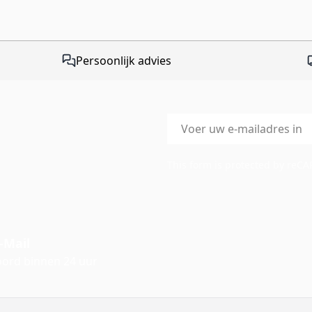
Persoonlijk advies
E-mailadres
This form is protected by reC
-Mail
ord binnen 24 uur