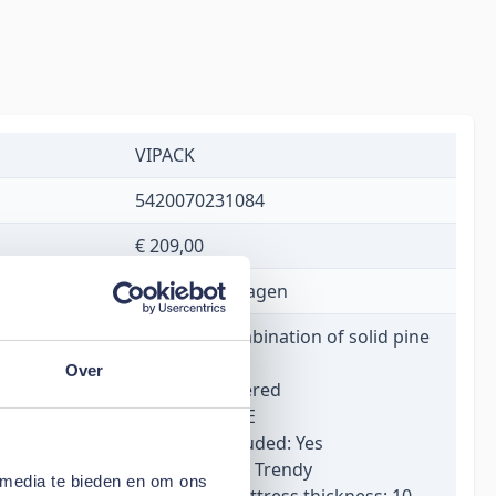
VIPACK
5420070231084
€ 209,00
1 tot 5 werkdagen
Material: Combination of solid pine
and mdf
Over
Finish: Lacquered
Colour: WHITE
Slat base included: Yes
Product style: Trendy
 media te bieden en om ons
Maximum mattress thickness: 10