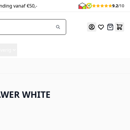
nding vanaf €50,-
9.2
/10
Offerte
verig
WER WHITE