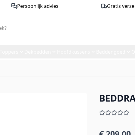
Persoonlijk advies
Gratis verze
Toppers
Dekbedden
Hoofdkussens
Beddengoed
O
BEDDRA
€ 209,00