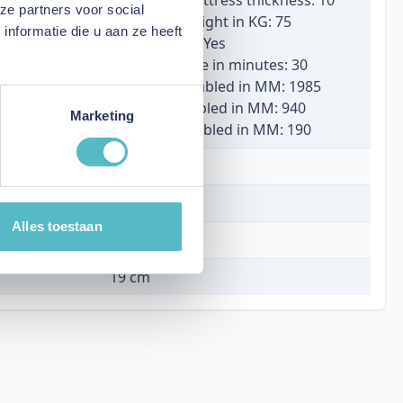
ze partners voor social
Maximum weight in KG: 75
nformatie die u aan ze heeft
FSC Certified: Yes
Assembly time in minutes: 30
Length assembled in MM: 1985
Width assembled in MM: 940
Marketing
Height assembled in MM: 190
Wit
199 cm
Alles toestaan
94 cm
19 cm