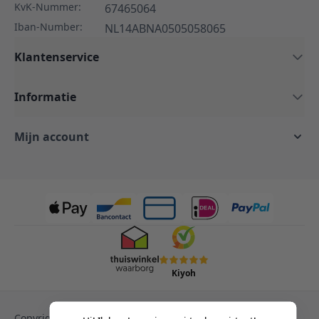
KvK-Nummer:
67465064
Iban-Number:
NL14ABNA0505058065
Klantenservice
Informatie
Mijn account
Kiyoh
Copyright © 2013-heden Magento. Alle rechten