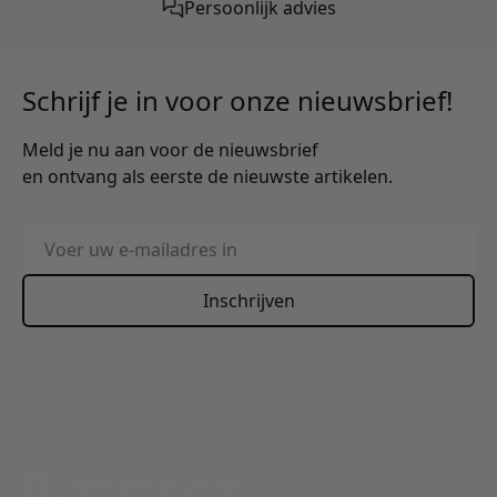
Persoonlijk advies
Schrijf je in voor onze nieuwsbrief!
Meld je nu aan voor de nieuwsbrief
en ontvang als eerste de nieuwste artikelen.
E-mailadres
Inschrijven
This form is protected by reCAPTCHA - the
Google Privacy
Policy
and
Terms of Service
apply.
Bel: 088 24 24 880