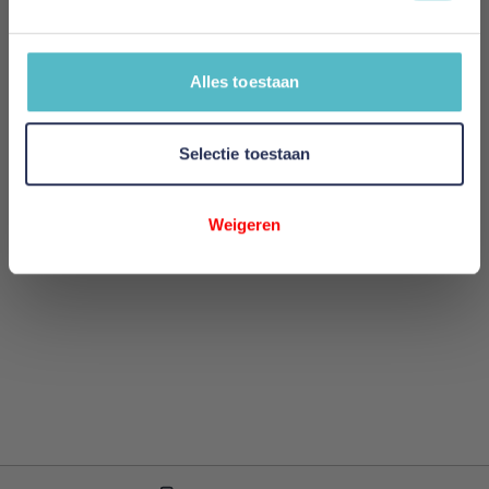
Alles toestaan
Review versturen
This form is protected by reCAPTCHA - the
Google
Selectie toestaan
Privacy Policy
and
Terms of Service
apply.
Weigeren