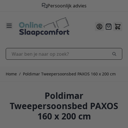
Persoonlijk advies
9.2
/10
Ga naar de inhoud
Offerte
Waar ben je naar op zoek?
Home
/
Poldimar Tweepersoonsbed PAXOS 160 x 200 cm
Poldimar
Tweepersoonsbed PAXOS
160 x 200 cm