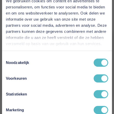
We gebruiken cookies om content en advertenties te
Levertijd
personaliseren, om functies voor social media te bieden
1 tot 10 werkdagen
en om ons websiteverkeer te analyseren. Ook delen we
informatie over uw gebruik van onze site met onze
Maat
partners voor social media, adverteren en analyse. Deze
160 x 200 cm
partners kunnen deze gegevens combineren met andere
informatie die u aan ze heeft verstrekt of die ze hebben
Reviews
verzameld op basis van uw gebruik van hun services.
Vergeet je 5% korting
Toestemmingsselectie
niet!
Noodzakelijk
Schrijf uw eigen review
Schrijf je in en ontvang direct een kortingscode
U plaatst een review over:
Poldimar Tweepersoonsbed PAXOS
E-mail
Voorkeuren
160 x 200 cm
Aanmelden
Uw naam
Statistieken
Samenvatting
Review
Marketing