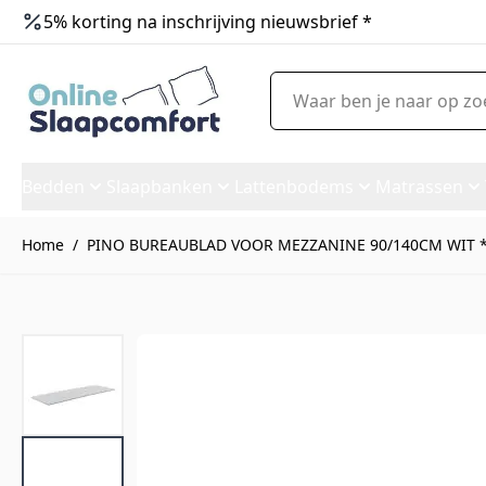
5% korting na inschrijving nieuwsbrief *
Ga naar de inhoud
Waar ben je naar op zoek?
Bedden
Slaapbanken
Lattenbodems
Matrassen
Home
/
PINO BUREAUBLAD VOOR MEZZANINE 90/140CM WIT 
PINO BUREAUBLAD VOOR MEZ