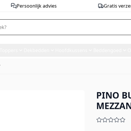
Persoonlijk advies
Gratis verze
Toppers
Dekbedden
Hoofdkussens
Beddengoed
O
*
PINO B
ZANINE 90/140CM WIT *
MEZZAN