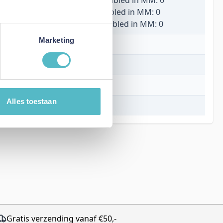
Width assembled in MM: 0
Height assembled in MM: 0
Marketing
Wit
0 cm
0 cm
Alles toestaan
0 cm
Gratis verzending vanaf €50,-