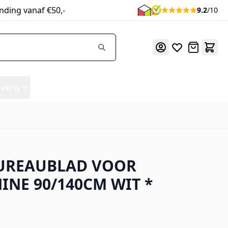
nding vanaf €50,-
9.2
/10
Offerte
verig
UREAUBLAD VOOR
INE 90/140CM WIT *