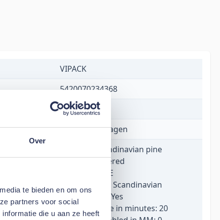
VIPACK
5420070234368
€ 149,00
1 tot 5 werkdagen
Over
Material: Scandinavian pine
Finish: Lacquered
Colour: WHITE
Product style: Scandinavian
 media te bieden en om ons
FSC Certified: Yes
ze partners voor social
Assembly time in minutes: 20
nformatie die u aan ze heeft
Length assembled in MM: 0