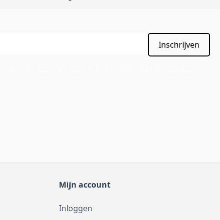
Inschrijven
APTCHA - the
Google Privacy Policy
and
Terms of Service
apply.
Mijn account
Inloggen