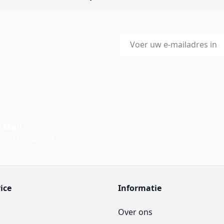
E-mailadres
This form is protected by reC
-Mail
ord binnen 24 uur
ice
Informatie
Over ons