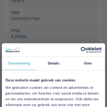
VIPACK
EAN
5420070217163
Prijs
€ 259,00
Levertijd
1 tot 5 werkdagen
Toestemming
Details
Over
Specificaties
Material: Metal
Finish: Powder coating
Deze website maakt gebruik van cookies
Colour: MINT GREEN
We gebruiken cookies om content en advertenties te
Slat base included: Yes
personaliseren, om functies voor social media te bieden
Recommended Slatbase: Slatbase is included
en om ons websiteverkeer te analyseren. Ook delen we
Product style: Industrial
informatie over uw gebruik van onze site met onze
Maximum mattress thickness: No maximum