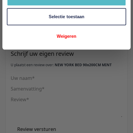
Hoogte
111 cm
Selectie toestaan
Reviews
Weigeren
Schrijf uw eigen review
U plaatst een review over:
NEW YORK BED 90x200CM MINT
Uw naam
Samenvatting
Review
Review versturen