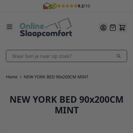
9.2
/10
Ga naar de inhoud
Offerte
Waar ben je naar op zoek?
Home
/
NEW YORK BED 90x200CM MINT
NEW YORK BED 90x200CM
MINT