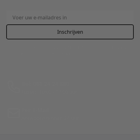
E-mailadres
Inschrijven
This form is protected by reCAPTCHA - the
Google Privacy
Policy
and
Terms of Service
apply.
Bel: 088 24 24 880
Tussen 10:00 - 17:00 uur
Per E-Mail
Antwoord binnen 24 uur