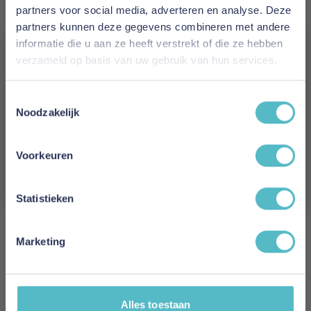
partners voor social media, adverteren en analyse. Deze
height
partners kunnen deze gegevens combineren met andere
Maximum weight in KG: 75
informatie die u aan ze heeft verstrekt of die ze hebben
Minimum age: 4 years
verzameld op basis van uw gebruik van hun services.
FSC Certified: No
Assembly time in minutes: 60
Vergeet je 5% korting
Length assembled in MM: 2100
Toestemmingsselectie
niet!
Noodzakelijk
Width assembled in MM: 980
Height assembled in MM: 1110
Schrijf je in en ontvang direct een kortingscode
E-mail
Voorkeuren
Kleur
Aanmelden
Groen
Statistieken
Lengte
210 cm
Marketing
Breedte
98 cm
Alles toestaan