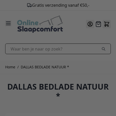
Gratis verzending vanaf €50,-
9.2
/10
Ga naar de inhoud
Offerte
Waar ben je naar op zoek?
Home
/
DALLAS BEDLADE NATUUR *
DALLAS BEDLADE NATUUR
*