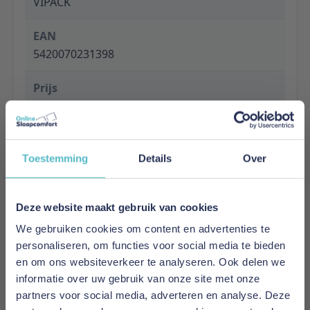
VIPACK
EAN
5420070231398
Prijs
€ 159,00
Levertijd
1 tot 5 werkdagen
Toestemming
Details
Over
Specificaties
Deze website maakt gebruik van cookies
Material: Solid pine
Finish: Lacquered
We gebruiken cookies om content en advertenties te
Colour: NATURAL
personaliseren, om functies voor social media te bieden
Slat base included: Yes
en om ons websiteverkeer te analyseren. Ook delen we
Product style: Trendy
informatie over uw gebruik van onze site met onze
Maximum mattress thickness: 10
partners voor social media, adverteren en analyse. Deze
Maximum weight in KG: 90