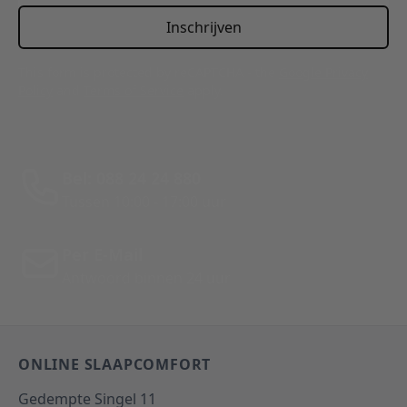
Inschrijven
This form is protected by reCAPTCHA - the
Google Privacy
Policy
and
Terms of Service
apply.
Bel: 088 24 24 880
Tussen 10:00 - 17:00 uur
Per E-Mail
Antwoord binnen 24 uur
ONLINE SLAAPCOMFORT
Gedempte Singel 11