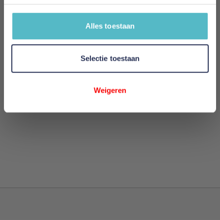
Review
Alles toestaan
Review versturen
Selectie toestaan
This form is protected by reCAPTCHA - the
Google
Privacy Policy
and
Terms of Service
apply.
Weigeren