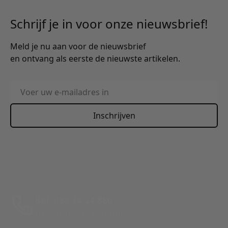
Schrijf je in voor onze nieuwsbrief!
Meld je nu aan voor de nieuwsbrief
en ontvang als eerste de nieuwste artikelen.
E-mailadres
Inschrijven
This form is protected by reCAPTCHA - the
Google Privacy
Policy
and
Terms of Service
apply.
Bel: 088 24 24 880
Tussen 10:00 - 17:00 uur