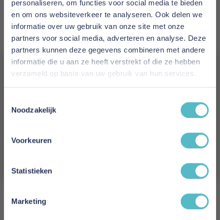
Gelfoam
personaliseren, om functies voor social media te bieden
en om ons websiteverkeer te analyseren. Ook delen we
Dikte
informatie over uw gebruik van onze site met onze
10 cm
partners voor social media, adverteren en analyse. Deze
partners kunnen deze gegevens combineren met andere
Model
informatie die u aan ze heeft verstrekt of die ze hebben
verzameld op basis van uw gebruik van hun services.
Crown
Vergeet je 5% korting
Reviews
Toestemmingsselectie
niet!
Noodzakelijk
Schrijf je in en ontvang direct een kortingscode
E-mail
Schrijf uw eigen review
Voorkeuren
Aanmelden
U plaatst een review over:
Adore Topmatras Crown Gelfoam 10
cm
Statistieken
Uw naam
Marketing
Samenvatting