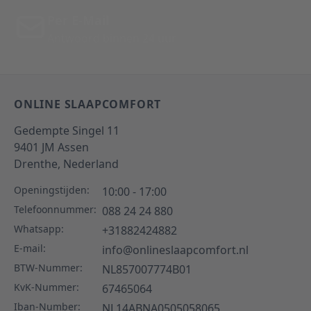
Per E-Mail
Antwoord binnen 24 uur
ONLINE SLAAPCOMFORT
Gedempte Singel 11
9401 JM
Assen
Drenthe,
Nederland
Openingstijden:
10:00 - 17:00
Telefoonnummer:
088 24 24 880
Whatsapp:
+31882424882
E-mail:
info@onlineslaapcomfort.nl
BTW-Nummer:
NL857007774B01
KvK-Nummer:
67465064
Iban-Number:
NL14ABNA0505058065