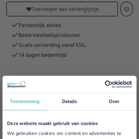
Toevoegen aan verlanglijstje
Persoonlijk advies
Beste kwaliteitsproducten
Gratis verzending vanaf €50,-
14 dagen bedenktijd
Meer informatie
Toestemming
Details
Over
Merk
Adore Home & Living
Deze website maakt gebruik van cookies
Kern
We gebruiken cookies om content en advertenties te