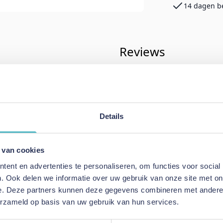
14 dagen b
Reviews
& Living
Schrijf uw eigen rev
dagen
U plaatst een review over:
Adore 
Details
Splittopper Percaline Antraciet
Uw naam
 van cookies
Samenvatting
ent en advertenties te personaliseren, om functies voor social
Review
. Ook delen we informatie over uw gebruik van onze site met on
e. Deze partners kunnen deze gegevens combineren met andere i
erzameld op basis van uw gebruik van hun services.