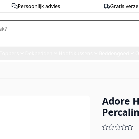
Persoonlijk advies
Gratis verze
Toppers
Dekbedden
Hoofdkussens
Beddengoed
O
Adore H
Percaline Antraciet
Percali