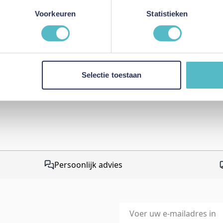
Review versturen
Voorkeuren
Statistieken
This form is protected by r
Google Privacy Policy
and
Te
apply.
Selectie toestaan
Persoonlijk advies
E-mailadres