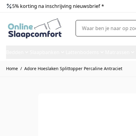
5% korting na inschrijving nieuwsbrief *
Ga naar de inhoud
Waar ben je naar op zoek?
Bedden
Slaapbanken
Lattenbodems
Matrassen
Home
/
Adore Hoeslaken Splittopper Percaline Antraciet
Adore Hoeslaken Splittopper 