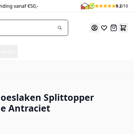
nding vanaf €50,-
9.2
/10
Offerte
verig
oeslaken Splittopper
ne Antraciet