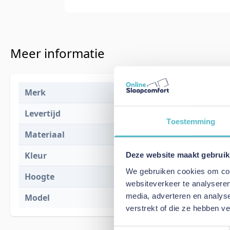
Meer informatie
Merk
Adore Home 
Levertijd
1 tot 2 werk
Toestemming
Materiaal
100% katoen
Kleur
Antraciet
Deze website maakt gebruik
We gebruiken cookies om cont
Hoogte
14 cm
websiteverkeer te analyseren
media, adverteren en analys
Model
Percaline
verstrekt of die ze hebben v