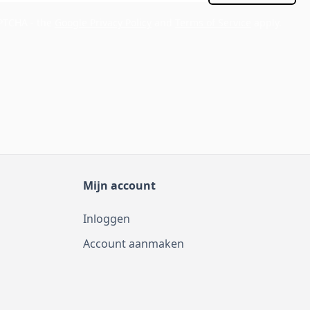
APTCHA - the
Google Privacy Policy
and
Terms of Service
apply.
Mijn account
Inloggen
Account aanmaken