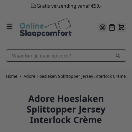
Gratis verzending vanaf €50,-
9.2
/10
Ga naar de inhoud
Offerte
Waar ben je naar op zoek?
Home
/
Adore Hoeslaken Splittopper Jersey Interlock Crème
Adore Hoeslaken
Splittopper Jersey
Interlock Crème