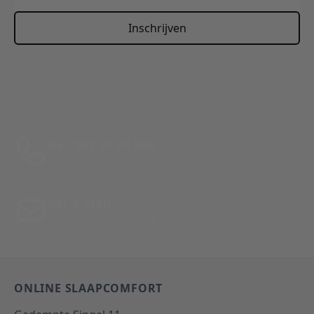
Inschrijven
This form is protected by reCAPTCHA - the
Google Privacy
Policy
and
Terms of Service
apply.
Bel: 088 24 24 880
Tussen 10:00 - 17:00 uur
Per E-Mail
Antwoord binnen 24 uur
ONLINE SLAAPCOMFORT