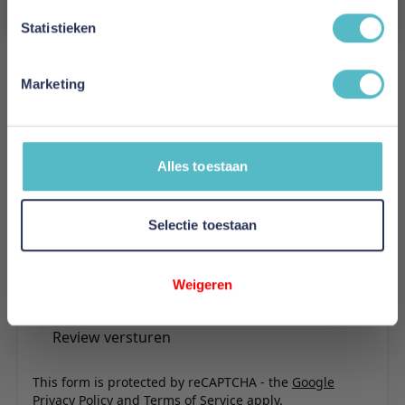
Aanmelden
Reviews
Statistieken
Marketing
Schrijf uw eigen review
U plaatst een review over:
Adore Hoeslaken Splittopper Jersey
Interlock Crème
Alles toestaan
Uw naam
Samenvatting
Selectie toestaan
Review
Weigeren
Review versturen
This form is protected by reCAPTCHA - the
Google
Privacy Policy
and
Terms of Service
apply.