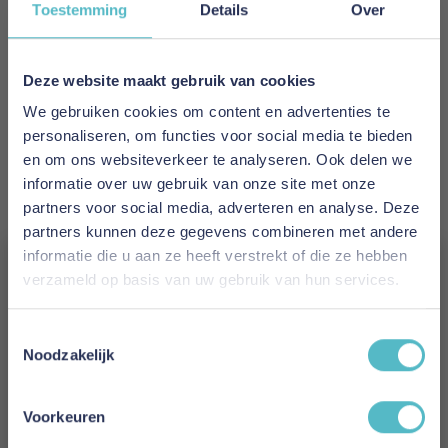
Toestemming
Details
Over
Levertijd
1 tot 2 werkdagen
Deze website maakt gebruik van cookies
Materiaal
100% katoen
We gebruiken cookies om content en advertenties te
personaliseren, om functies voor social media te bieden
en om ons websiteverkeer te analyseren. Ook delen we
Kleur
informatie over uw gebruik van onze site met onze
Crème
partners voor social media, adverteren en analyse. Deze
partners kunnen deze gegevens combineren met andere
Hoogte
informatie die u aan ze heeft verstrekt of die ze hebben
14 cm
verzameld op basis van uw gebruik van hun services.
Gewicht
Vergeet je 5% korting
Toestemmingsselectie
200 grams
niet!
Noodzakelijk
Model
Schrijf je in en ontvang direct een kortingscode
Jersey interlock
E-mail
Voorkeuren