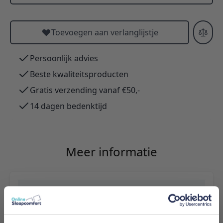
Toevoegen aan verlanglijstje
Persoonlijk advies
Beste kwaliteitsproducten
Gratis verzending vanaf €50,-
14 dagen bedenktijd
Meer informatie
Merk
Adore Home & Living