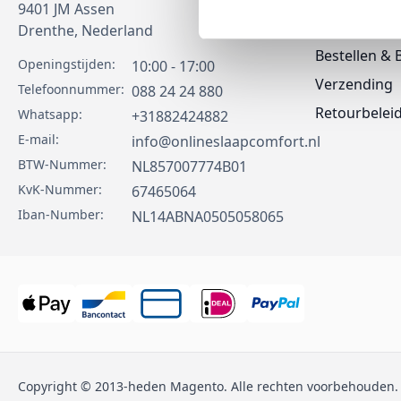
9401 JM
Assen
Contact
Drenthe,
Nederland
Bestellen & 
Openingstijden:
10:00 - 17:00
Verzending
Telefoonnummer:
088 24 24 880
Retourbelei
Whatsapp:
+31882424882
E-mail:
info@onlineslaapcomfort.nl
BTW-Nummer:
NL857007774B01
KvK-Nummer:
67465064
Iban-Number:
NL14ABNA0505058065
Copyright © 2013-heden Magento. Alle rechten voorbehouden.