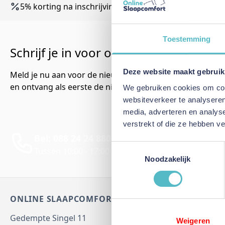
5% korting na inschrijving nieuwsbrief *
Toestemming
Schrijf je in voor onze nieuwsbrief!
Deze website maakt gebruik
Meld je nu aan voor de nieuwsbrief
en ontvang als eerste de nieuwste artikelen.
We gebruiken cookies om cont
websiteverkeer te analyseren
media, adverteren en analys
verstrekt of die ze hebben v
Bel: 088 24 24 880
Per E
Toestemmingsselectie
Tussen 10:00 - 17:00 uur
Antwo
Noodzakelijk
ONLINE SLAAPCOMFORT
Klantenserv
Gedempte Singel 11
Weigeren
Advies