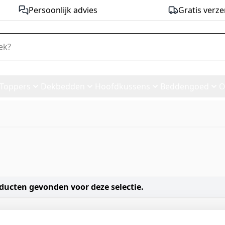
Persoonlijk advies
Gratis verze
Toppers
Dekbedden
Hoofdkussens
Beddengoed
O
ducten gevonden voor deze selectie.