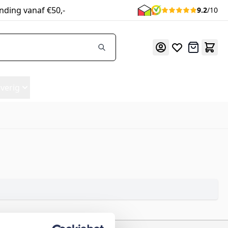
nding vanaf €50,-
9.2
/10
Offerte
verig