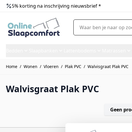
5% korting na inschrijving nieuwsbrief *
Ga naar de inhoud
Waar ben je naar op zoek?
Bedden
Slaapbanken
Lattenbodems
Matrassen
Home
/
Wonen
/
Vloeren
/
Plak PVC
/
Walvisgraat Plak PVC
Walvisgraat Plak PVC
Geen pro