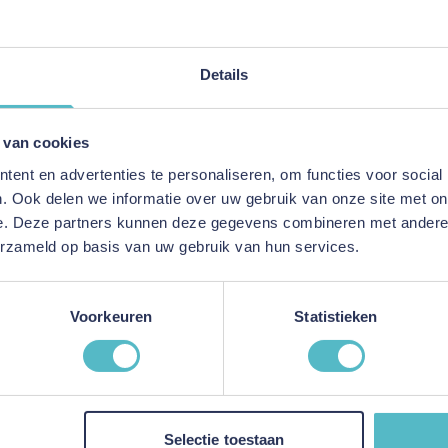
Persoonlijk advies
Details
E-mailadres
 van cookies
This form is protected by reC
ent en advertenties te personaliseren, om functies voor social
. Ook delen we informatie over uw gebruik van onze site met on
e. Deze partners kunnen deze gegevens combineren met andere i
erzameld op basis van uw gebruik van hun services.
-Mail
ord binnen 24 uur
Voorkeuren
Statistieken
ice
Informatie
Selectie toestaan
Over ons