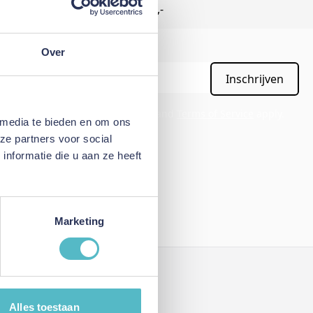
Gratis verzending vanaf €50,-
Over
Inschrijven
APTCHA - the
Google Privacy Policy
and
Terms of Service
apply.
 media te bieden en om ons
ze partners voor social
nformatie die u aan ze heeft
Marketing
Mijn account
Alles toestaan
Inloggen