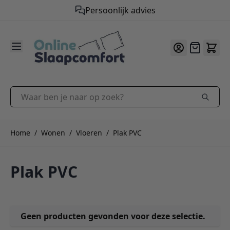
Persoonlijk advies
9.2
/10
Ga naar de inhoud
Offerte
Waar ben je naar op zoek?
Home
/
Wonen
/
Vloeren
/
Plak PVC
Plak PVC
Geen producten gevonden voor deze selectie.