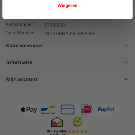
Weigeren
E-mail:
info@onlineslaapcomfort.nl
BTW-Nummer:
NL857007774B01
KvK-Nummer:
67465064
Iban-Number:
NL14ABNA0505058065
Klantenservice
Informatie
Mijn account