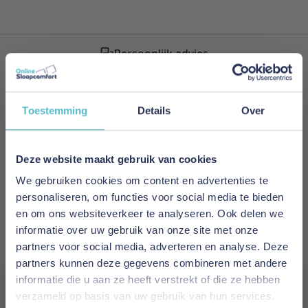
Persoonlijk advies
Schrijf je in voor onze nieuwsbrief!
Toestemming
Details
Over
Meld je nu aan voor de nieuwsbrief
en ontvang als eerste de nieuwste artikelen.
Deze website maakt gebruik van cookies
We gebruiken cookies om content en advertenties te
E-mailadres
personaliseren, om functies voor social media te bieden
en om ons websiteverkeer te analyseren. Ook delen we
informatie over uw gebruik van onze site met onze
Inschrijven
partners voor social media, adverteren en analyse. Deze
partners kunnen deze gegevens combineren met andere
This form is protected by reCAPTCHA - the
Google Privacy
informatie die u aan ze heeft verstrekt of die ze hebben
Policy
and
Terms of Service
apply.
verzameld op basis van uw gebruik van hun services.