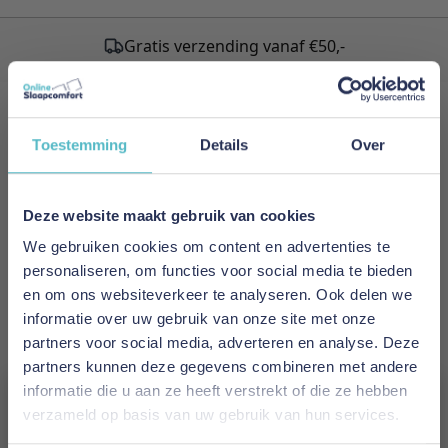
Gratis verzending vanaf €50,-
Schrijf je in voor onze nieuwsbrief!
Toestemming
Details
Over
Meld je nu aan voor de nieuwsbrief
en ontvang als eerste de nieuwste artikelen.
Deze website maakt gebruik van cookies
We gebruiken cookies om content en advertenties te
E-mailadres
personaliseren, om functies voor social media te bieden
en om ons websiteverkeer te analyseren. Ook delen we
Inschrijven
informatie over uw gebruik van onze site met onze
partners voor social media, adverteren en analyse. Deze
This form is protected by reCAPTCHA - the
Google Privacy
partners kunnen deze gegevens combineren met andere
Policy
and
Terms of Service
apply.
informatie die u aan ze heeft verstrekt of die ze hebben
verzameld op basis van uw gebruik van hun services.