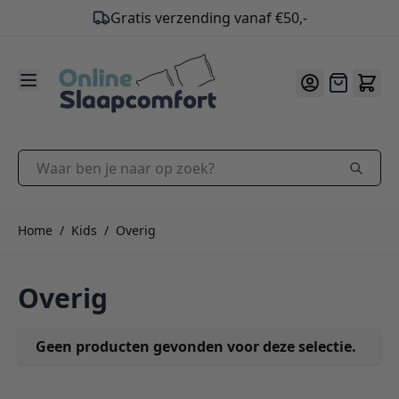
Gratis verzending vanaf €50,-
9.2
/10
Ga naar de inhoud
Offerte
Waar ben je naar op zoek?
Home
/
Kids
/
Overig
Overig
Geen producten gevonden voor deze selectie.