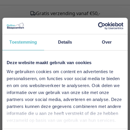
Gratis verzending vanaf €50,-
Schrijf je in voor onze nieuwsbrief!
Toestemming
Details
Over
Meld je nu aan voor de nieuwsbrief
en ontvang als eerste de nieuwste artikelen.
Deze website maakt gebruik van cookies
We gebruiken cookies om content en advertenties te
E-mailadres
personaliseren, om functies voor social media te bieden
en om ons websiteverkeer te analyseren. Ook delen we
Inschrijven
informatie over uw gebruik van onze site met onze
partners voor social media, adverteren en analyse. Deze
This form is protected by reCAPTCHA - the
Google Privacy
partners kunnen deze gegevens combineren met andere
Policy
and
Terms of Service
apply.
informatie die u aan ze heeft verstrekt of die ze hebben
verzameld op basis van uw gebruik van hun services.