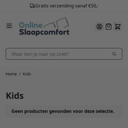
Gratis verzending vanaf €50,-
9.2
/10
Ga naar de inhoud
Offerte
Waar ben je naar op zoek?
Home
/
Kids
Kids
Geen producten gevonden voor deze selectie.