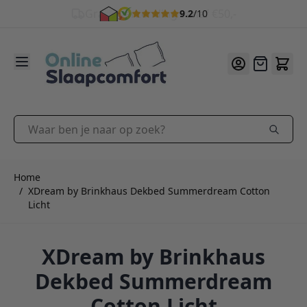
9.2
/10
Ga naar de inhoud
Offerte
Waar ben je naar op zoek?
Home
/
XDream by Brinkhaus Dekbed Summerdream Cotton
Licht
XDream by Brinkhaus
Dekbed Summerdream
Cotton Licht