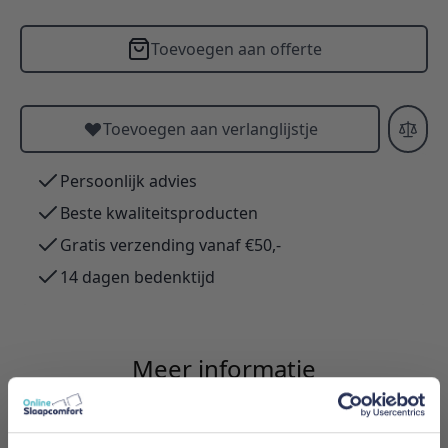
Toevoegen aan offerte
Toevoegen aan verlanglijstje
Persoonlijk advies
Beste kwaliteitsproducten
Gratis verzending vanaf €50,-
14 dagen bedenktijd
Meer informatie