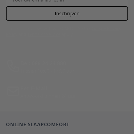
Inschrijven
This form is protected by reCAPTCHA - the
Google Privacy
Policy
and
Terms of Service
apply.
Bel: 088 24 24 880
Tussen 10:00 - 17:00 uur
Per E-Mail
Antwoord binnen 24 uur
ONLINE SLAAPCOMFORT