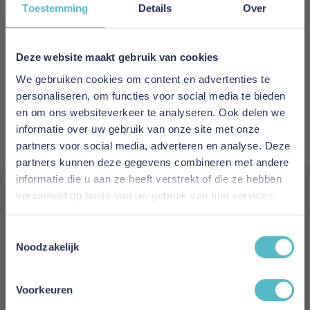
Merk
Toestemming
Details
Over
XDream by Brinkhaus
Levertijd
Deze website maakt gebruik van cookies
1 tot 2 weken
We gebruiken cookies om content en advertenties te
personaliseren, om functies voor social media te bieden
Tijk
en om ons websiteverkeer te analyseren. Ook delen we
100% mako-katoen
informatie over uw gebruik van onze site met onze
partners voor social media, adverteren en analyse. Deze
Vulling
partners kunnen deze gegevens combineren met andere
100% katoen
informatie die u aan ze heeft verstrekt of die ze hebben
verzameld op basis van uw gebruik van hun services.
Vulgewicht
Vergeet je 5% korting
210 g/m2
Toestemmingsselectie
niet!
Noodzakelijk
Model
Schrijf je in en ontvang direct een kortingscode
Summerdream Cotton
E-mail
Voorkeuren