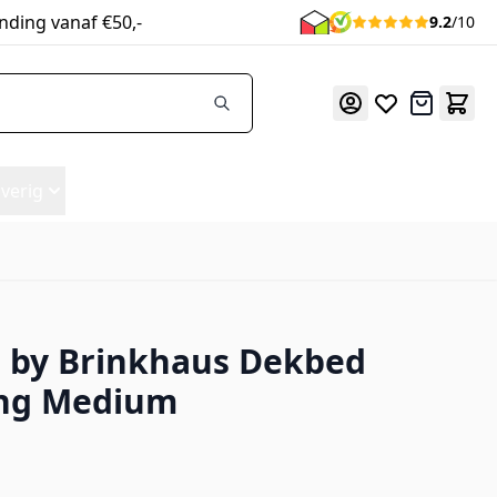
nding vanaf €50,-
9.2
/10
Offerte
verig
 by Brinkhaus Dekbed
ng Medium