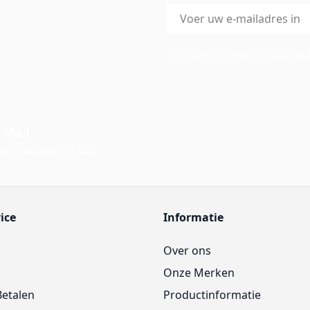
E-mailadres
This form is protected by reC
-Mail
ord binnen 24 uur
ice
Informatie
Over ons
Onze Merken
Betalen
Productinformatie