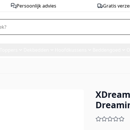
Persoonlijk advies
Gratis verze
Toppers
Dekbedden
Hoofdkussens
Beddengoed
O
XDream
d Dreaming Medium
Dreami