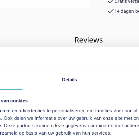
Gratis verz
14 dagen b
Reviews
rinkhaus
Schrijf uw eigen rev
n
U plaatst een review over:
XDream
Details
Dekbed Dreaming Medium
katoen
Uw naam
 van cookies
er holle vezel
Samenvatting
ent en advertenties te personaliseren, om functies voor social
Review
. Ook delen we informatie over uw gebruik van onze site met on
e. Deze partners kunnen deze gegevens combineren met andere i
erzameld op basis van uw gebruik van hun services.