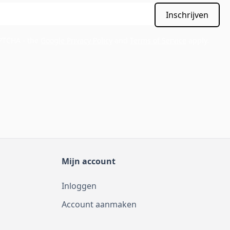
Inschrijven
APTCHA - the
Google Privacy Policy
and
Terms of Service
apply.
Mijn account
Inloggen
Account aanmaken