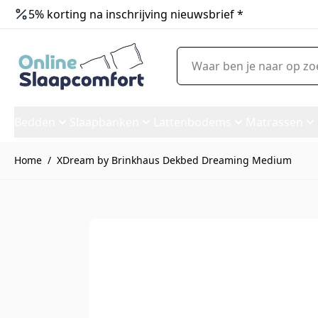
5% korting na inschrijving nieuwsbrief *
Ga naar de inhoud
Waar ben je naar op zoek?
Bedden
Slaapbanken
Lattenbodems
Matrassen
Home
/
XDream by Brinkhaus Dekbed Dreaming Medium
XDream by Brinkhaus Dekbe