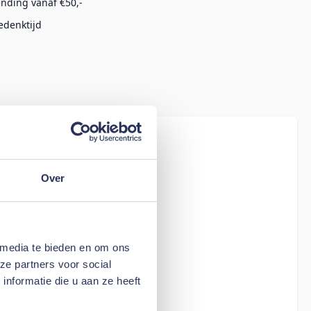
ending vanaf €50,-
edenktijd
iew
 by Brinkhaus
Over
 media te bieden en om ons
ze partners voor social
nformatie die u aan ze heeft