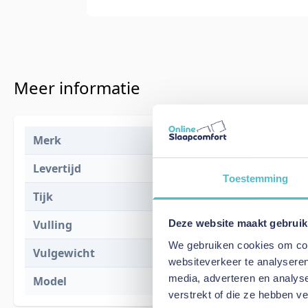
Meer informatie
Merk
XDream by B
Levertijd
1 tot 2 weke
Toestemming
Tijk
100% mako-
Deze website maakt gebruik
Vulling
100% polyest
We gebruiken cookies om cont
Vulgewicht
300 g/m2
websiteverkeer te analyseren
media, adverteren en analys
Model
Dreaming
verstrekt of die ze hebben v