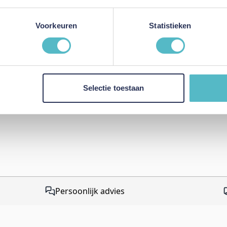
Review versturen
Voorkeuren
Statistieken
This form is protected by r
Google Privacy Policy
and
Te
apply.
Selectie toestaan
Persoonlijk advies