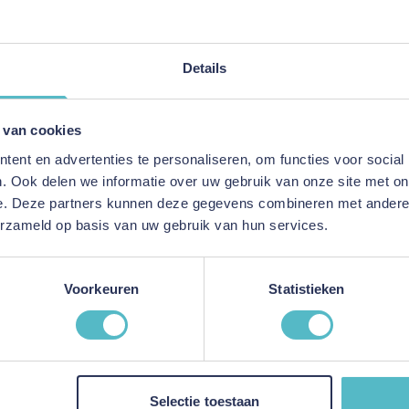
Persoonlijk advies
Details
E-mailadres
 van cookies
This form is protected by reC
ent en advertenties te personaliseren, om functies voor social
. Ook delen we informatie over uw gebruik van onze site met on
e. Deze partners kunnen deze gegevens combineren met andere i
erzameld op basis van uw gebruik van hun services.
-Mail
ord binnen 24 uur
Voorkeuren
Statistieken
ice
Informatie
Selectie toestaan
Over ons