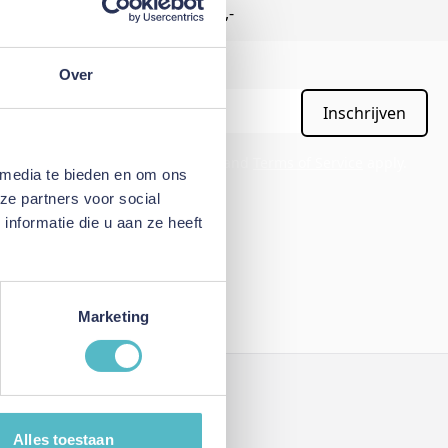
Gratis verzending vanaf €50,-
Over
Inschrijven
APTCHA - the
Google Privacy Policy
and
Terms of Service
apply.
 media te bieden en om ons
ze partners voor social
nformatie die u aan ze heeft
Marketing
Mijn account
Alles toestaan
Inloggen