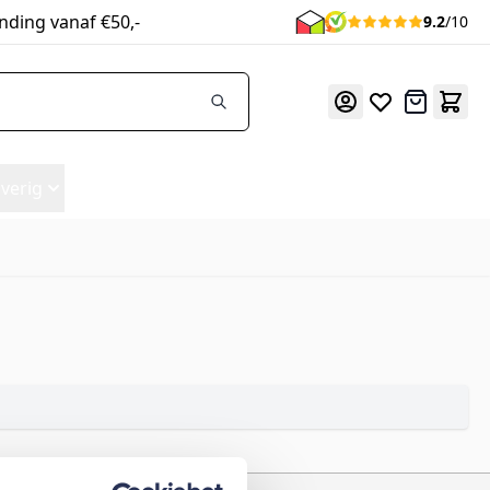
nding vanaf €50,-
9.2
/10
Offerte
verig