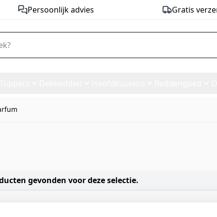
Persoonlijk advies
Gratis verze
Toppers
Dekbedden
Hoofdkussens
Beddengoed
O
arfum
ducten gevonden voor deze selectie.