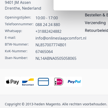
9401 JM
Assen
Contact
Drenthe,
Nederland
Bestellen & 
Openingstijden:
10:00 - 17:00
Verzending
Telefoonnummer:
088 24 24 880
Retourbelei
Whatsapp:
+31882424882
E-mail:
info@onlineslaapcomfort.nl
BTW-Nummer:
NL857007774B01
KvK-Nummer:
67465064
Iban-Number:
NL14ABNA0505058065
Copyright © 2013-heden Magento. Alle rechten voorbehouden.