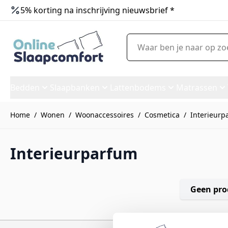
5% korting na inschrijving nieuwsbrief *
Ga naar de inhoud
Waar ben je naar op zoek?
Bedden
Slaapbanken
Lattenbodems
Matrassen
Home
/
Wonen
/
Woonaccessoires
/
Cosmetica
/
Interieurp
Interieurparfum
Geen pro