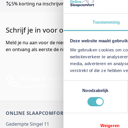
5% korting na inschrijving nieuwsbrief *
Toestemming
Schrijf je in voor onze nieuwsbrief!
Deze website maakt gebruik
Meld je nu aan voor de nieuwsbrief
en ontvang als eerste de nieuwste artikelen.
We gebruiken cookies om cont
websiteverkeer te analyseren
media, adverteren en analys
verstrekt of die ze hebben v
Bel: 088 24 24 880
Per E
Toestemmingsselectie
Tussen 10:00 - 17:00 uur
Antwo
Noodzakelijk
ONLINE SLAAPCOMFORT
Klantenserv
Gedempte Singel 11
Weigeren
Advies