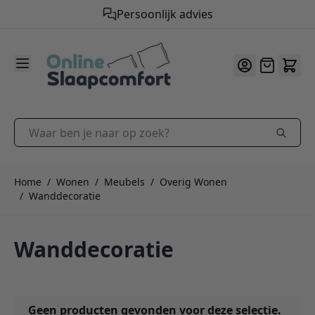
Persoonlijk advies
9.2
/10
Ga naar de inhoud
Offerte
Waar ben je naar op zoek?
Home
/
Wonen
/
Meubels
/
Overig Wonen
/
Wanddecoratie
Wanddecoratie
Geen producten gevonden voor deze selectie.