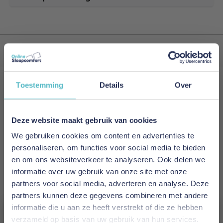
Persoonlijk advies
Toestemming
Details
Over
Schrijf je in voor onze nieuwsbrief!
Meld je nu aan voor de nieuwsbrief
Deze website maakt gebruik van cookies
en ontvang als eerste de nieuwste artikelen.
We gebruiken cookies om content en advertenties te
personaliseren, om functies voor social media te bieden
E-mailadres
en om ons websiteverkeer te analyseren. Ook delen we
informatie over uw gebruik van onze site met onze
Inschrijven
partners voor social media, adverteren en analyse. Deze
partners kunnen deze gegevens combineren met andere
This form is protected by reCAPTCHA - the
Google Privacy
informatie die u aan ze heeft verstrekt of die ze hebben
Policy
and
Terms of Service
apply.
verzameld op basis van uw gebruik van hun services.