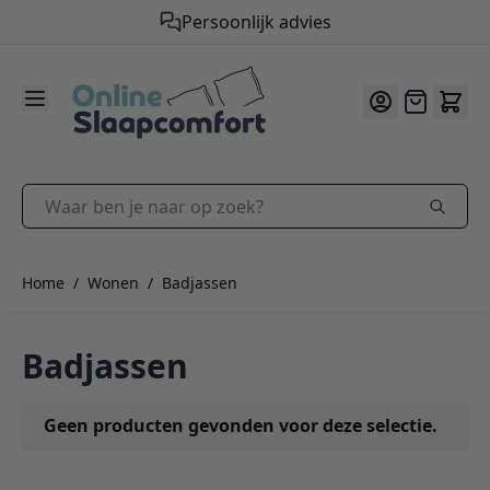
Persoonlijk advies
9.2
/10
Ga naar de inhoud
Offerte
Waar ben je naar op zoek?
Home
/
Wonen
/
Badjassen
Badjassen
Geen producten gevonden voor deze selectie.