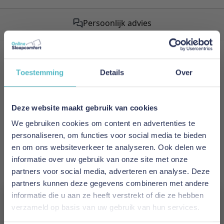
Persoonlijk advies
Schrijf je in voor onze nieuwsbrief!
Toestemming
Details
Over
Meld je nu aan voor de nieuwsbrief
en ontvang als eerste de nieuwste artikelen.
Deze website maakt gebruik van cookies
We gebruiken cookies om content en advertenties te
E-mailadres
personaliseren, om functies voor social media te bieden
en om ons websiteverkeer te analyseren. Ook delen we
Inschrijven
informatie over uw gebruik van onze site met onze
partners voor social media, adverteren en analyse. Deze
This form is protected by reCAPTCHA - the
Google Privacy
partners kunnen deze gegevens combineren met andere
Policy
and
Terms of Service
apply.
informatie die u aan ze heeft verstrekt of die ze hebben
verzameld op basis van uw gebruik van hun services.