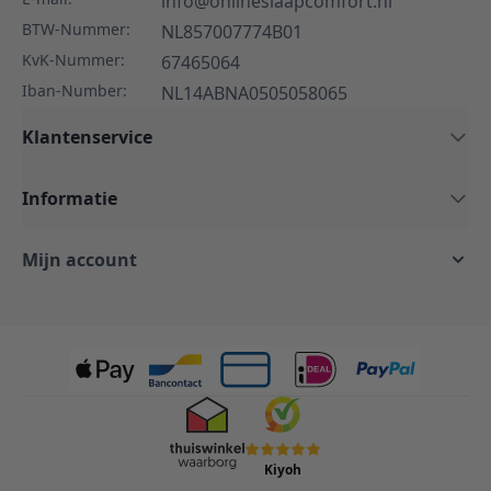
info@onlineslaapcomfort.nl
BTW-Nummer:
NL857007774B01
KvK-Nummer:
67465064
Iban-Number:
NL14ABNA0505058065
Klantenservice
Informatie
Mijn account
Kiyoh