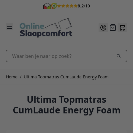
9.2
/10
Ga naar de inhoud
Offerte
Waar ben je naar op zoek?
Home
/
Ultima Topmatras CumLaude Energy Foam
Ultima Topmatras
CumLaude Energy Foam