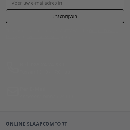
Inschrijven
This form is protected by reCAPTCHA - the
Google Privacy
Policy
and
Terms of Service
apply.
Bel: 088 24 24 880
Tussen 10:00 - 17:00 uur
Per E-Mail
Antwoord binnen 24 uur
ONLINE SLAAPCOMFORT