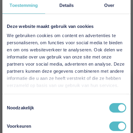
Toestemming
Details
Over
Levertijd
4 weken
Deze website maakt gebruik van cookies
Afdeklaag
We gebruiken cookies om content en advertenties te
Talalay latex
personaliseren, om functies voor social media te bieden
en om ons websiteverkeer te analyseren. Ook delen we
informatie over uw gebruik van onze site met onze
Tijk
partners voor social media, adverteren en analyse. Deze
100% katoen
partners kunnen deze gegevens combineren met andere
informatie die u aan ze heeft verstrekt of die ze hebben
Kern
verzameld op basis van uw gebruik van hun services.
Pocketvering
Vergeet je 5% korting
Hoogte
Toestemmingsselectie
niet!
Noodzakelijk
26 cm
Schrijf je in en ontvang direct een kortingscode
Model
E-mail
Voorkeuren
Summum 3000