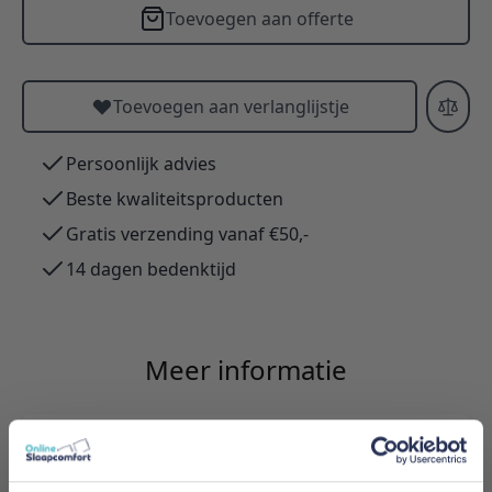
Toevoegen aan offerte
Toevoegen aan verlanglijstje
Persoonlijk advies
Beste kwaliteitsproducten
Gratis verzending vanaf €50,-
14 dagen bedenktijd
Meer informatie
Merk
Ultima Bedden