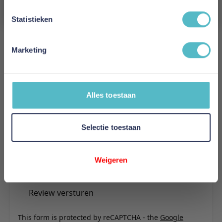
Aanmelden
Statistieken
Reviews
Marketing
Schrijf uw eigen review
U plaatst een review over:
Ultima Matras Summum 3000
Alles toestaan
Uw naam
Samenvatting
Selectie toestaan
Review
Weigeren
Review versturen
This form is protected by reCAPTCHA - the
Google