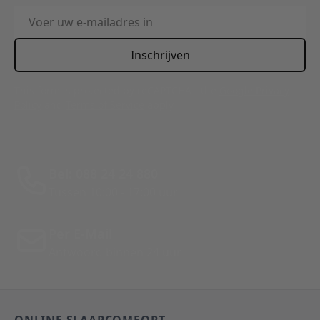
E-mailadres
Inschrijven
This form is protected by reCAPTCHA - the
Google Privacy
Policy
and
Terms of Service
apply.
Bel: 088 24 24 880
Tussen 10:00 - 17:00 uur
Per E-Mail
Antwoord binnen 24 uur