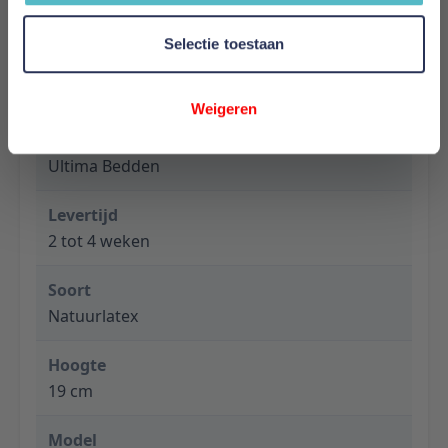
ondersteuning.
Selectie toestaan
Meer informatie
Weigeren
Merk
Ultima Bedden
Levertijd
2 tot 4 weken
Soort
Natuurlatex
Hoogte
19 cm
Model