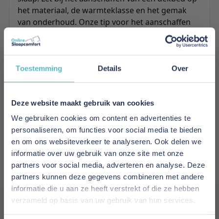
het materiaal, de warmteklasse en het gemak
van onderhoud. Onze tip voor het aanschaffen
van een dekbed is om rekening te houden met
jouw persoonlijke warmte behoefte gedurende
de verschillende seizoenen.
Maak kennis met Timzo
Toestemming
Details
Over
Timzo is een naam die synoniem staat voor
ongeëvenaarde kwaliteit en comfort. Bekend om
Deze website maakt gebruik van cookies
hun exclusieve lijn van dekbedden en kussens,
streeft Timzo er altijd naar om het beste
We gebruiken cookies om content en advertenties te
slaapcomfort aan te bieden. Het Timzo Wollen
personaliseren, om functies voor social media te bieden
Dekbed Texels Comfort is geen uitzondering. Dit
en om ons websiteverkeer te analyseren. Ook delen we
merk combineert moderne productie technieken
informatie over uw gebruik van onze site met onze
met traditionele ambacht, wat resulteert in
partners voor social media, adverteren en analyse. Deze
producten die zowel luxueus als duurzaam zijn.
partners kunnen deze gegevens combineren met andere
Verzorging en onderhoud van je dekbed
informatie die u aan ze heeft verstrekt of die ze hebben
De zorg voor je Timzo Wollen Dekbed Texels
verzameld op basis van uw gebruik van hun services.
Comfort hoeft niet ingewikkeld te zijn. Omdat het