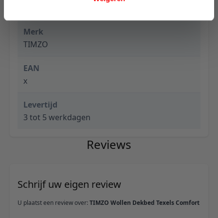
Merk
TIMZO
EAN
x
Levertijd
3 tot 5 werkdagen
Reviews
Schrijf uw eigen review
U plaatst een review over:
TIMZO Wollen Dekbed Texels Comfort