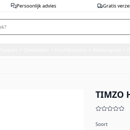
Persoonlijk advies
Gratis verze
Toppers
Dekbedden
Hoofdkussens
Beddengoed
O
TIMZO 
e
Soort