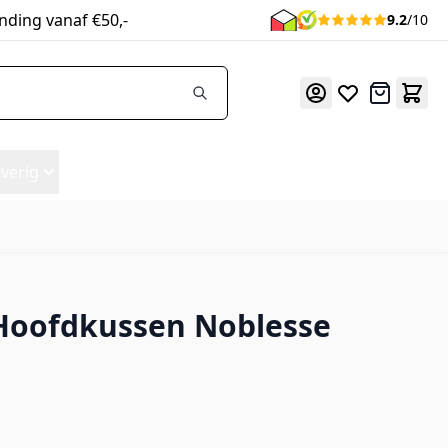
nding vanaf €50,-
9.2
/10
Offerte
verig
Hoofdkussen Noblesse