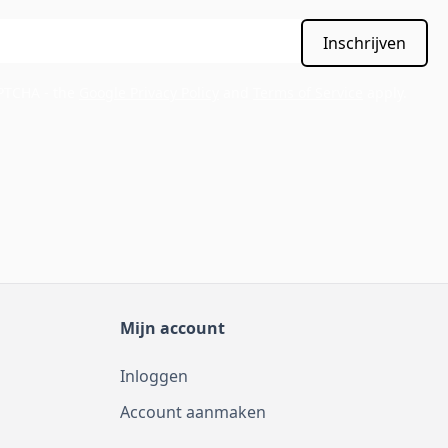
Inschrijven
APTCHA - the
Google Privacy Policy
and
Terms of Service
apply.
Mijn account
Inloggen
Account aanmaken