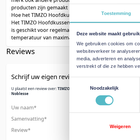
merk ook andere producten zoals matrassen, dekbedd
producten zijn gemaakt met dezelfde hoge kwaliteit en
Toestemming
Hoe het TIMZO Hoofdkussen Noblesse te onderhoud
Het TIMZO Hoofdkussen Noblesse is gemakkelijk te 
is geschikt voor regelmatige wasbeurten en kan wor
Deze website maakt gebruik
temperatuur van maximaal 40 grad
We gebruiken cookies om cont
Reviews
websiteverkeer te analyseren
media, adverteren en analys
verstrekt of die ze hebben v
Schrijf uw eigen review
Toestemmingsselectie
Noodzakelijk
U plaatst een review over:
TIMZO Hoofdkussen
Noblesse
Uw naam
Samenvatting
Weigeren
Review