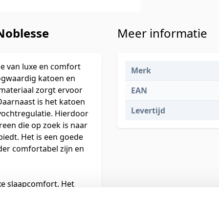
Noblesse
Meer informatie
e van luxe en comfort
Merk
ogwaardig katoen en
materiaal zorgt ervoor
EAN
Daarnaast is het katoen
Levertijd
ochtregulatie. Hierdoor
een die op zoek is naar
iedt. Het is een goede
er comfortabel zijn en
e slaapcomfort. Het
e materialen en
sen Noblesse biedt het