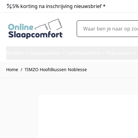
5% korting na inschrijving nieuwsbrief *
Ga naar de inhoud
Waar ben je naar op zoek?
Bedden
Slaapbanken
Lattenbodems
Matrassen
Home
/
TIMZO Hoofdkussen Noblesse
TIMZO Hoofdkussen Nobless