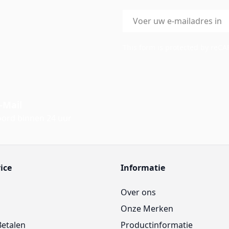
E-mailadres
This form is protected by reC
-Mail
ord binnen 24 uur
ice
Informatie
Over ons
Onze Merken
Betalen
Productinformatie