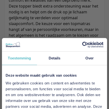
comfort en kwaliteit van een beproefd merk.
Deze topper biedt extra ondersteuning waar het
nodig is en helpt om de druk op je lichaam
gelijkmatig te verdelen voor optimaal
slaapcomfort. De keuze voor een topmatras
hangt af van je persoonlijke voorkeuren, maar in
het algemeen is het raadzaam om te kiezen voor
een matras van hoge kwaliteit zoals de
FutonComfort Extra.
Het merk Texeler: Innovatie en
Toestemming
Details
Over
Verantwoordelijkheid
Texeler is begaan met het produceren van
kwaliteitsproducten die bijdragen aan beter
Deze website maakt gebruik van cookies
slapen. Het brede scala aan producten van
Texeler, van ergonomische hoofdkussens tot
We gebruiken cookies om content en advertenties te
luxueuze dekbedden, heeft een sterke reputatie
personaliseren, om functies voor social media te bieden
opgebouwd voor comfort, kwaliteit en
en om ons websiteverkeer te analyseren. Ook delen we
duurzaamheid. De Texeler Dekbed FutonComfort
informatie over uw gebruik van onze site met onze
Extra getuigt van dit engagement door het
partners voor social media, adverteren en analyse. Deze