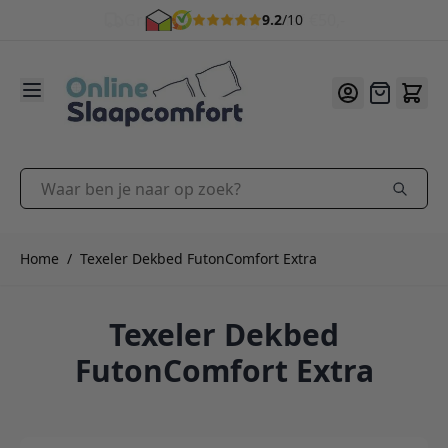
9.2
/10
Ga naar de inhoud
Offerte
Waar ben je naar op zoek?
Home
/
Texeler Dekbed FutonComfort Extra
Texeler Dekbed
FutonComfort Extra