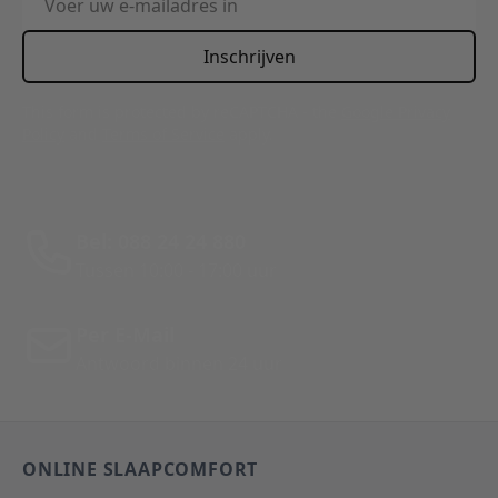
Inschrijven
This form is protected by reCAPTCHA - the
Google Privacy
Policy
and
Terms of Service
apply.
Bel: 088 24 24 880
Tussen 10:00 - 17:00 uur
Per E-Mail
Antwoord binnen 24 uur
ONLINE SLAAPCOMFORT