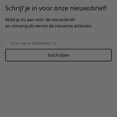
Schrijf je in voor onze nieuwsbrief!
Meld je nu aan voor de nieuwsbrief
en ontvang als eerste de nieuwste artikelen.
E-mailadres
Inschrijven
This form is protected by reCAPTCHA - the
Google Privacy
Policy
and
Terms of Service
apply.
Bel: 088 24 24 880
Tussen 10:00 - 17:00 uur