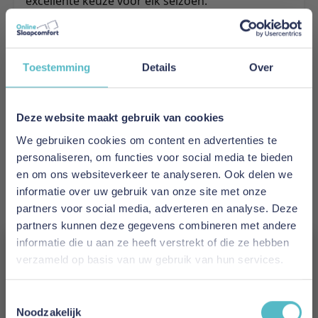
excellente keuze voor elk seizoen.
Ontdek de Texeler-ervaring
Texeler staat bekend voor zijn uitzonderlijke
kwaliteit, comfort, en duurzaamheid. Elk product
Toestemming
Details
Over
is zorgvuldig ontworpen en gemaakt van Texelse
wol, een natuurlijk product bekend om zijn
unieke insulatie-eigenschappen. Bovendien is
Deze website maakt gebruik van cookies
Texeler niet alleen kundig in het produceren van
topmatrassen, maar ook in het maken van
We gebruiken cookies om content en advertenties te
dekademeesters, dekbedden en diverse
personaliseren, om functies voor social media te bieden
slaapcomfort goederen. Met de Texeler Dekbed
en om ons websiteverkeer te analyseren. Ook delen we
Topper Plus haal je echt de kwaliteit en comfort
informatie over uw gebruik van onze site met onze
van Texeler in huis.
partners voor social media, adverteren en analyse. Deze
Tips voor onderhoud van uw Topper
partners kunnen deze gegevens combineren met andere
Om lang van uw Texeler Dekbed Topper Plus te
informatie die u aan ze heeft verstrekt of die ze hebben
genieten, raden we je aan een molton gebruik
verzameld op basis van uw gebruik van hun services.
teneinde het te beschermen tegen dagelijkse
Vergeet je 5% korting
slijtage. Regelmatig luchten kan ook helpen om
Toestemmingsselectie
uw topmatras fris en vrij van allergenen te
niet!
Noodzakelijk