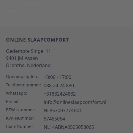
Per E-Mail
Antwoord binnen 24 uur
ONLINE SLAAPCOMFORT
Gedempte Singel 11
9401 JM
Assen
Drenthe,
Nederland
Openingstijden:
10:00 - 17:00
Telefoonnummer:
088 24 24 880
Whatsapp:
+31882424882
E-mail:
info@onlineslaapcomfort.nl
BTW-Nummer:
NL857007774B01
KvK-Nummer:
67465064
Iban-Number:
NL14ABNA0505058065