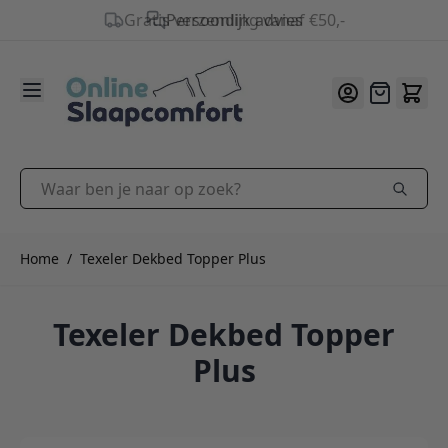
Gratis verzending vanaf €50,-
9.2
/10
Ga naar de inhoud
Offerte
Waar ben je naar op zoek?
Home
/
Texeler Dekbed Topper Plus
Texeler Dekbed Topper
Plus