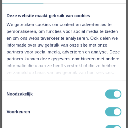
zijn: "Heerlijk zacht,snel warm,zeer behaaglijk en
een compleet nieuwe slaapervaring". De
Dekbedovertrek is gemaakt van 90% Tencel en
Deze website maakt gebruik van cookies
10% wol en is wasbaar op 40 graden.
We gebruiken cookies om content en advertenties te
personaliseren, om functies voor social media te bieden
Meer informatie
en om ons websiteverkeer te analyseren. Ook delen we
informatie over uw gebruik van onze site met onze
partners voor social media, adverteren en analyse. Deze
Merk
partners kunnen deze gegevens combineren met andere
Texeler
informatie die u aan ze heeft verstrekt of die ze hebben
verzameld op basis van uw gebruik van hun services.
EAN
Vergeet je 5% korting
x
Toestemmingsselectie
niet!
Noodzakelijk
Levertijd
Schrijf je in en ontvang direct een kortingscode
3 tot 5 werkdagen
E-mail
Voorkeuren
Reviews
Aanmelden