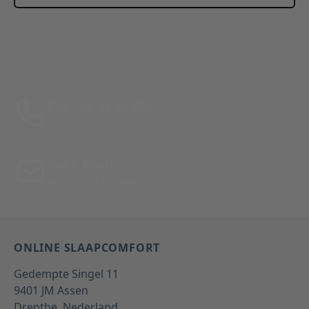
This form is protected by reCAPTCHA - the
Google Privacy
Policy
and
Terms of Service
apply.
Bel: 088 24 24 880
Tussen 10:00 - 17:00 uur
Per E-Mail
Antwoord binnen 24 uur
ONLINE SLAAPCOMFORT
Gedempte Singel 11
9401 JM
Assen
Drenthe,
Nederland