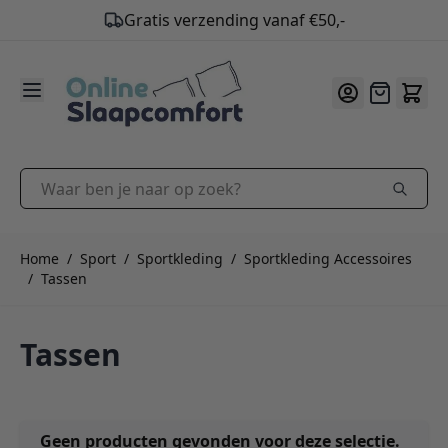
Gratis verzending vanaf €50,-
9.2
/10
Ga naar de inhoud
Offerte
Waar ben je naar op zoek?
Home
/
Sport
/
Sportkleding
/
Sportkleding Accessoires
/
Tassen
Tassen
Geen producten gevonden voor deze selectie.