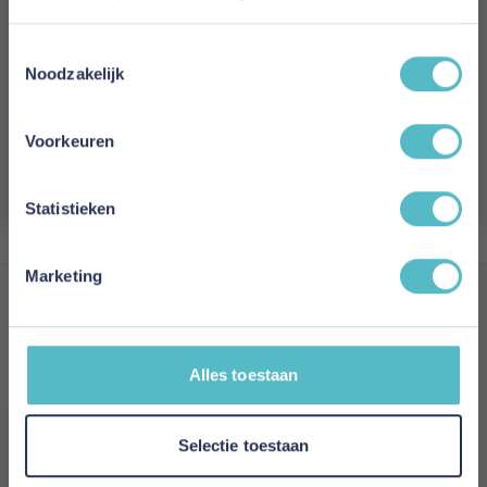
Vergeet je 5% korting
Toestemmingsselectie
niet!
Noodzakelijk
Bel: 088 24 24 880
Tussen 10:00 - 17:00 uur
Schrijf je in en ontvang direct een kortingscode
E-mail
Voorkeuren
Per E-Mail
Aanmelden
Antwoord binnen 24 uur
Statistieken
Marketing
ONLINE SLAAPCOMFORT
Gedempte Singel 11
Alles toestaan
9401 JM
Assen
Drenthe,
Nederland
Openingstijden:
10:00 - 17:00
Selectie toestaan
Telefoonnummer:
088 24 24 880