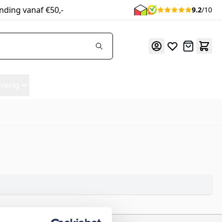
nding vanaf €50,-
9.2
/10
Offerte
verig