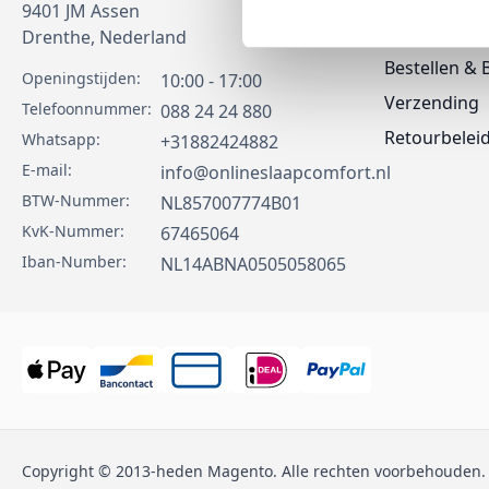
9401 JM
Assen
Contact
Drenthe,
Nederland
Bestellen & 
Openingstijden:
10:00 - 17:00
Verzending
Telefoonnummer:
088 24 24 880
Retourbelei
Whatsapp:
+31882424882
E-mail:
info@onlineslaapcomfort.nl
BTW-Nummer:
NL857007774B01
KvK-Nummer:
67465064
Iban-Number:
NL14ABNA0505058065
Copyright © 2013-heden Magento. Alle rechten voorbehouden.