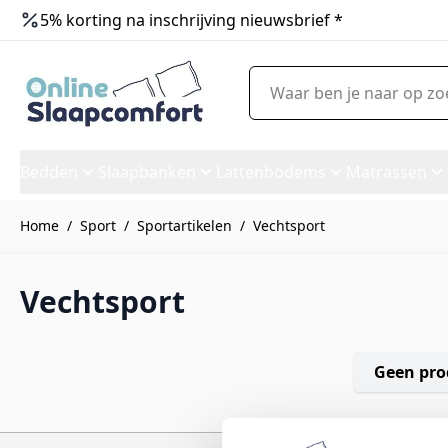
5% korting na inschrijving nieuwsbrief *
Ga naar de inhoud
Waar ben je naar op zoek?
Bedden
Slaapbanken
Lattenbodems
Matrassen
Home
/
Sport
/
Sportartikelen
/
Vechtsport
Vechtsport
Geen pro