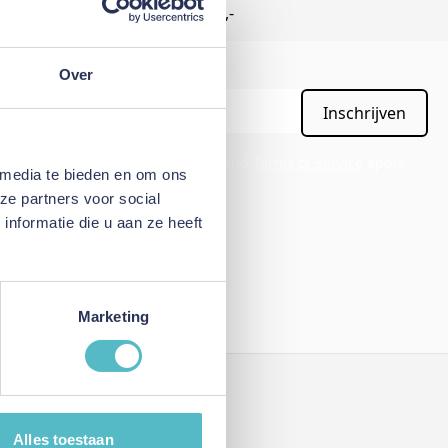
Gratis verzending vanaf €50,-
Over
Inschrijven
APTCHA - the
Google Privacy Policy
and
Terms of Service
apply.
 media te bieden en om ons
ze partners voor social
nformatie die u aan ze heeft
Marketing
Mijn account
Alles toestaan
Inloggen