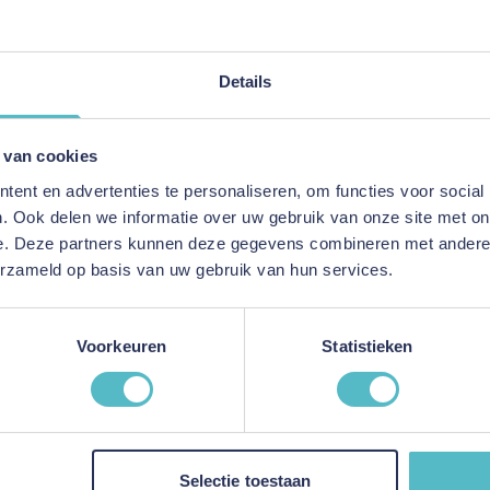
Persoonlijk advies
Details
E-mailadres
 van cookies
This form is protected by reC
ent en advertenties te personaliseren, om functies voor social
. Ook delen we informatie over uw gebruik van onze site met on
e. Deze partners kunnen deze gegevens combineren met andere i
erzameld op basis van uw gebruik van hun services.
-Mail
ord binnen 24 uur
Voorkeuren
Statistieken
ice
Informatie
Selectie toestaan
Over ons