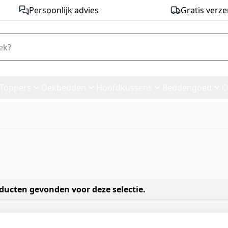
Persoonlijk advies
Gratis verze
Toppers
Dekbedden
Hoofdkussens
Beddengoed
O
ducten gevonden voor deze selectie.