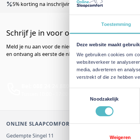
5% korting na inschrijving nieuwsbrief *
Toestemming
Schrijf je in voor onze nieuwsbrief!
Deze website maakt gebruik
Meld je nu aan voor de nieuwsbrief
en ontvang als eerste de nieuwste artikelen.
We gebruiken cookies om cont
websiteverkeer te analyseren
media, adverteren en analys
verstrekt of die ze hebben v
Bel: 088 24 24 880
Per E
Toestemmingsselectie
Tussen 10:00 - 17:00 uur
Antwo
Noodzakelijk
ONLINE SLAAPCOMFORT
Klantenserv
Gedempte Singel 11
Weigeren
Advies