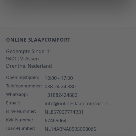
Per E-Mail
Antwoord binnen 24 uur
ONLINE SLAAPCOMFORT
Gedempte Singel 11
9401 JM
Assen
Drenthe,
Nederland
Openingstijden:
10:00 - 17:00
Telefoonnummer:
088 24 24 880
Whatsapp:
+31882424882
E-mail:
info@onlineslaapcomfort.nl
BTW-Nummer:
NL857007774B01
KvK-Nummer:
67465064
Iban-Number:
NL14ABNA0505058065