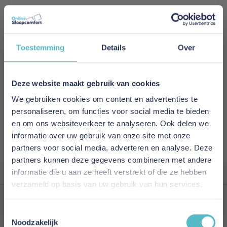
LATTENBODEM 140 X 200 CM 26L KIT
Toestemming
Details
Over
€ 139,00
In Winkelwagen
Deze website maakt gebruik van cookies
We gebruiken cookies om content en advertenties te
personaliseren, om functies voor social media te bieden
en om ons websiteverkeer te analyseren. Ook delen we
Toon
1
product
informatie over uw gebruik van onze site met onze
partners voor social media, adverteren en analyse. Deze
partners kunnen deze gegevens combineren met andere
informatie die u aan ze heeft verstrekt of die ze hebben
verzameld op basis van uw gebruik van hun services.
Vergeet je 5% korting
Toestemmingsselectie
niet!
Noodzakelijk