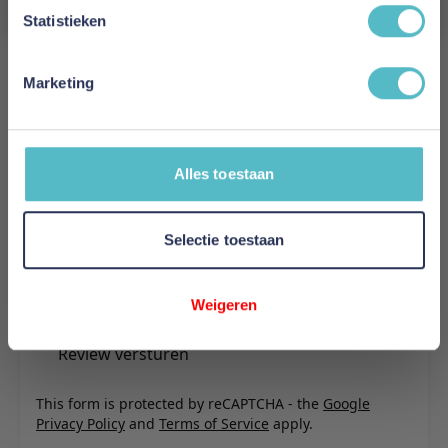
Reviews
Statistieken
Marketing
Schrijf uw eigen review
U plaatst een review over:
Skybedd Naturabedd Grijs
Alles toestaan
Uw naam
Samenvatting
Selectie toestaan
Review
Weigeren
Review versturen
This form is protected by reCAPTCHA - the
Google
Privacy Policy
and
Terms of Service
apply.