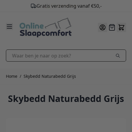
9.2
/10
Ga naar de inhoud
Offerte
Waar ben je naar op zoek?
Home
/
Skybedd Naturabedd Grijs
Skybedd Naturabedd Grijs