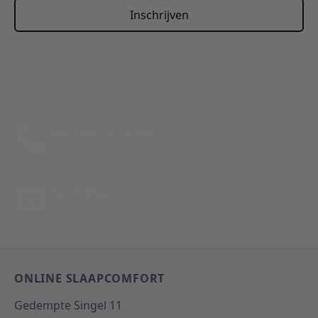
Inschrijven
This form is protected by reCAPTCHA - the
Google Privacy
Policy
and
Terms of Service
apply.
Bel: 088 24 24 880
Tussen 10:00 - 17:00 uur
Per E-Mail
Antwoord binnen 24 uur
ONLINE SLAAPCOMFORT
Gedempte Singel 11