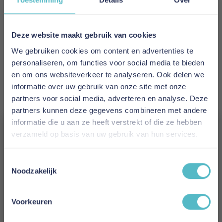
Merk
Skybedd
Deze website maakt gebruik van cookies
EAN
We gebruiken cookies om content en advertenties te
x
personaliseren, om functies voor social media te bieden
en om ons websiteverkeer te analyseren. Ook delen we
Levertijd
informatie over uw gebruik van onze site met onze
5 tot 15 werkdagen
partners voor social media, adverteren en analyse. Deze
partners kunnen deze gegevens combineren met andere
Materiaal
informatie die u aan ze heeft verstrekt of die ze hebben
Geweven stof
verzameld op basis van uw gebruik van hun services.
Vergeet je 5% korting
Kleur
Toestemmingsselectie
Grijs
niet!
Noodzakelijk
Model
Schrijf je in en ontvang direct een kortingscode
E-mail
Voorkeuren
Naturabedd
Aanmelden