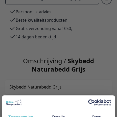
Persoonlijk advies
Beste kwaliteitsproducten
Gratis verzending vanaf €50,-
14 dagen bedenktijd
Omschrijving /
Skybedd
Naturabedd Grijs
Skybedd Naturabedd Grijs
Meer informatie
Toestemming
Details
Over