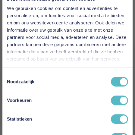
beddengoed, waaronder hoeslakens,
dekbedovertrekken, kussens en
We gebruiken cookies om content en advertenties te
matrasbeschermers. Alle producten van
personaliseren, om functies voor social media te bieden
Polydaun zijn ontworpen om optimaal comfort te
en om ons websiteverkeer te analyseren. Ook delen we
bieden. Het Polydaun Zenzo Topper Hoeslaken is
informatie over uw gebruik van onze site met onze
hier een perfect voorbeeld van.
partners voor social media, adverteren en analyse. Deze
Het onderhouden van het Polydaun Zenzo
partners kunnen deze gegevens combineren met andere
Topper Hoeslaken
informatie die u aan ze heeft verstrekt of die ze hebben
Het onderhouden van het Polydaun Zenzo
verzameld op basis van uw gebruik van hun services.
Topper Hoeslaken is eenvoudig. Het hoeslaken
Vergeet je 5% korting
kan gewassen worden op maximaal 60 graden
Toestemmingsselectie
Celsius. Het is ook aan te raden om het
niet!
Noodzakelijk
hoeslaken regelmatig te luchten. Zo blijft het
Schrijf je in en ontvang direct een kortingscode
hoeslaken langer fris en zacht. Het Polydaun
E-mail
Voorkeuren
Zenzo Topper Hoeslaken is een perfecte
aanvulling op je beddengoed. Het is ook een
Aanmelden
goede keuze als je op zoek bent naar een
Statistieken
hoeslaken dat geschikt is voor een topper.