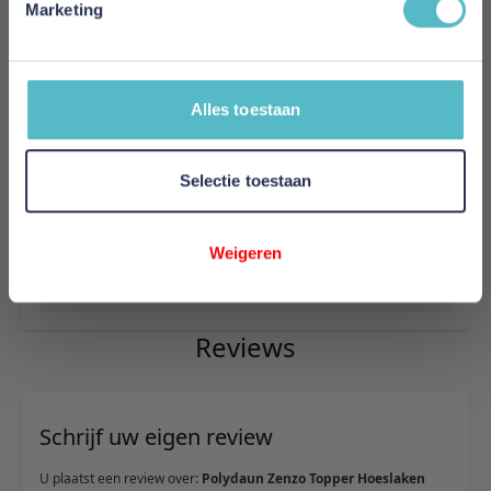
Meer informatie
Marketing
Merk
Alles toestaan
Polydaun
EAN
Selectie toestaan
x
Weigeren
Levertijd
1 tot 2 werkdagen
Reviews
Schrijf uw eigen review
U plaatst een review over:
Polydaun Zenzo Topper Hoeslaken