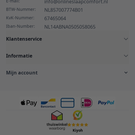
E-mail:
info@onlineslaapcomfort.nl
BTW-Nummer:
NL857007774B01
KvK-Nummer:
67465064
Iban-Number:
NL14ABNA0505058065
Klantenservice
Informatie
Mijn account
Kiyoh