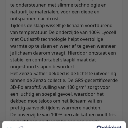
te ondersteunen met slimme technologie en
natuurlijke materialen, voor een diepe en
ontspannen nachtrust.
Tijdens de slaap wisselt je lichaam voortdurend
van temperatuur. De onderzijde van 100% Lyocell
met Outlast® technologie helpt overtollige
warmte op te slaan en weer af te geven wanneer
je lichaam daarom vraagt. Hierdoor ontstaat een
stabiel en comfortabel slaapklimaat dat
ongestoord slapen bevordert.
Het Zenzo Saffier dekbed is de lichtste uitvoering
binnen de Zenzo collectie. De GRS-gecertificeerde
3D-Polarsoft® vulling van 180 g/m² zorgt voor
een luchtig en soepel gevoel, waardoor het
dekbed moeiteloos om het lichaam valt en
prettig aanvoelt tijdens warmere nachten.
De bovenzijde van 100% percale katoen voelt fris
en zacht aan en draagt bij aan een goede