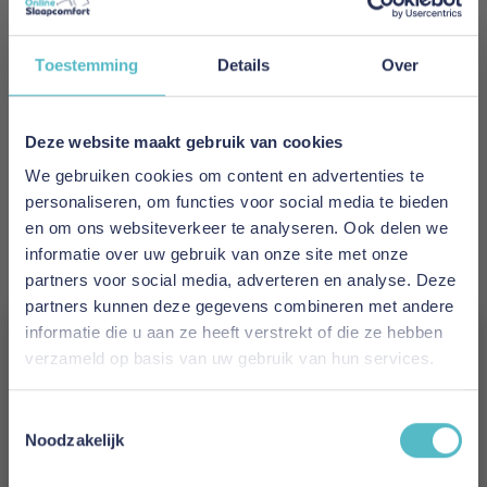
ventilatie. Het grote blokstiksel zorgt ervoor dat
de vulling gelijkmatig verdeeld blijft en het
dekbed zijn vorm behoudt.
Toestemming
Details
Over
Met het Polydaun Zenzo Saffier dekbed kies je
voor lichtgewicht comfort, duurzame materialen
en een uitgebalanceerde nachtrust, elke nacht
Deze website maakt gebruik van cookies
opnieuw.
We gebruiken cookies om content en advertenties te
Tijk bovenzijde: 100% percale katoen
personaliseren, om functies voor social media te bieden
Tijk onderzijde: 100% Lyocell met Outlast®
en om ons websiteverkeer te analyseren. Ook delen we
Kleur: wit met wit paspelband
informatie over uw gebruik van onze site met onze
Vulling: GRS-gecertificeerde 3D-Polarsoft®
partners voor social media, adverteren en analyse. Deze
Vulgewicht: 180 g/m²
partners kunnen deze gegevens combineren met andere
Stiksel: blokstiksel groot
informatie die u aan ze heeft verstrekt of die ze hebben
Warmteklasse: 3
verzameld op basis van uw gebruik van hun services.
Verpakking: vilten schoudertas
Garantie: 2 jaar op fabricagefouten
Vergeet je 5% korting
Toestemmingsselectie
Meer informatie
niet!
Noodzakelijk
Schrijf je in en ontvang direct een kortingscode