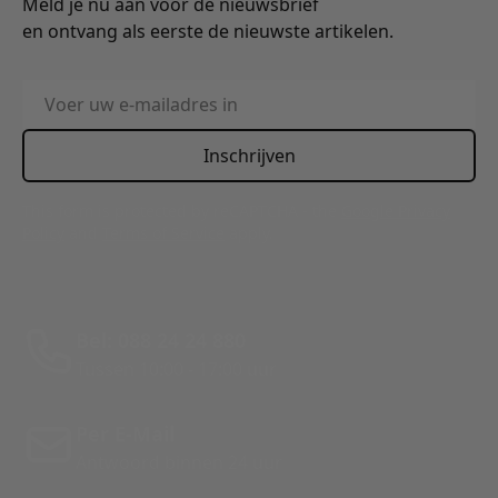
Meld je nu aan voor de nieuwsbrief
en ontvang als eerste de nieuwste artikelen.
E-mailadres
Inschrijven
This form is protected by reCAPTCHA - the
Google Privacy
Policy
and
Terms of Service
apply.
Bel: 088 24 24 880
Tussen 10:00 - 17:00 uur
Per E-Mail
Antwoord binnen 24 uur