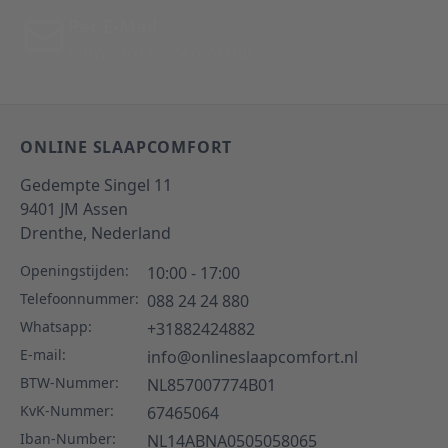
Per E-Mail
Antwoord binnen 24 uur
ONLINE SLAAPCOMFORT
Gedempte Singel 11
9401 JM
Assen
Drenthe,
Nederland
Openingstijden:
10:00 - 17:00
Telefoonnummer:
088 24 24 880
Whatsapp:
+31882424882
E-mail:
info@onlineslaapcomfort.nl
BTW-Nummer:
NL857007774B01
KvK-Nummer:
67465064
Iban-Number:
NL14ABNA0505058065