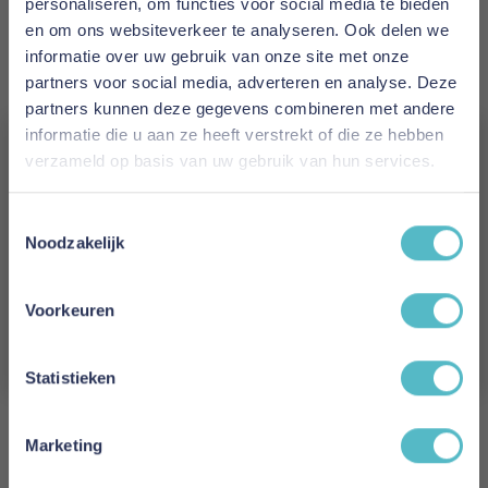
gevoel te geven.
personaliseren, om functies voor social media te bieden
Het onderhouden van Polydaun Molton
en om ons websiteverkeer te analyseren. Ook delen we
Hoeslaken
informatie over uw gebruik van onze site met onze
Het onderhouden van Polydaun Molton
partners voor social media, adverteren en analyse. Deze
Hoeslaken is eenvoudig. Het kan in de
partners kunnen deze gegevens combineren met andere
wasmachine gewassen worden op maximaal 60
informatie die u aan ze heeft verstrekt of die ze hebben
graden Celsius. Gebruik geen bleekmiddel en
verzameld op basis van uw gebruik van hun services.
strijk het hoeslaken niet. Het is ook aan te raden
Vergeet je 5% korting
om het hoeslaken regelmatig te wassen om het
Toestemmingsselectie
schoon en fris te houden. Bij het kopen van een
niet!
Noodzakelijk
hoeslaken is het ook aan te raden om andere
Schrijf je in en ontvang direct een kortingscode
producten zoals kussenslopen,
E-mail
Voorkeuren
dekbedovertrekken en matrasbeschermers te
kopen om je bed compleet te maken.
Aanmelden
Statistieken
Meer informatie
Marketing
Merk