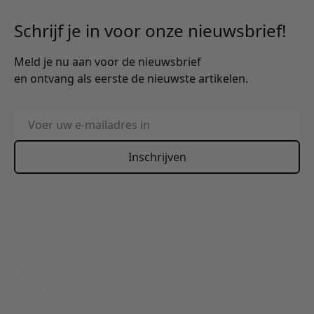
Schrijf je in voor onze nieuwsbrief!
Meld je nu aan voor de nieuwsbrief
en ontvang als eerste de nieuwste artikelen.
E-mailadres
Inschrijven
This form is protected by reCAPTCHA - the
Google Privacy
Policy
and
Terms of Service
apply.
Bel: 088 24 24 880
Tussen 10:00 - 17:00 uur