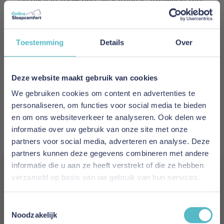
De tijk van 100% percale katoen is afgewerkt met
Mitestop® en voelt fris en ademend aan. Dit
zorgt voor extra hygiëne en draagt bij aan een
comfortabel slaapklimaat gedurende de hele
Toestemming
Details
Over
nacht.
Het Elke hoofdkussen is navulbaar en
verkrijgbaar in twee vulgewichten, zodat je de
Deze website maakt gebruik van cookies
dikte en stevigheid volledig kunt afstemmen op
We gebruiken cookies om content en advertenties te
jouw persoonlijke voorkeur. Daarnaast is het
personaliseren, om functies voor social media te bieden
kussen wasbaar op 40°C en geschikt voor de
en om ons websiteverkeer te analyseren. Ook delen we
droger, voor langdurige frisheid en gemak.
informatie over uw gebruik van onze site met onze
Met het Polydaun Elke hoofdkussen kies je voor
partners voor social media, adverteren en analyse. Deze
vederlicht comfort, persoonlijke ondersteuning
partners kunnen deze gegevens combineren met andere
en een bewuste keuze voor mens en milieu.
informatie die u aan ze heeft verstrekt of die ze hebben
Uitvoering: vormvast boxmodel met opstaande
verzameld op basis van uw gebruik van hun services.
rand (5–10 cm), 2 zijden te gebruiken
Tijk: 100% percale katoen met Mitestop®
Vergeet je 5% korting
Kleur: wit met wit paspelband
Toestemmingsselectie
niet!
Noodzakelijk
Afmeting: 62 × 50 × 10/5 cm (passend in sloop 60