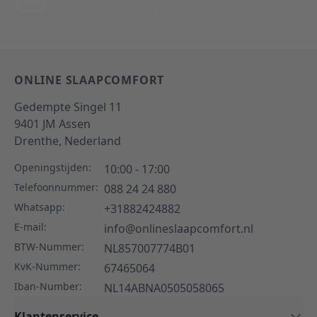
Antwoord binnen 24 uur
ONLINE SLAAPCOMFORT
Gedempte Singel 11
9401 JM
Assen
Drenthe,
Nederland
Openingstijden:
10:00 - 17:00
Telefoonnummer:
088 24 24 880
Whatsapp:
+31882424882
E-mail:
info@onlineslaapcomfort.nl
BTW-Nummer:
NL857007774B01
KvK-Nummer:
67465064
Iban-Number:
NL14ABNA0505058065
Klantenservice