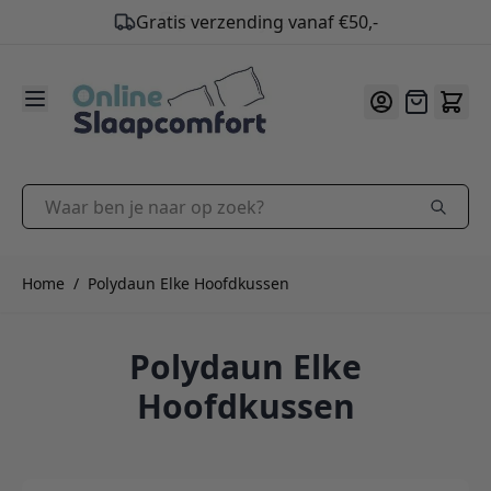
Gratis verzending vanaf €50,-
9.2
/10
Ga naar de inhoud
Offerte
Waar ben je naar op zoek?
Home
/
Polydaun Elke Hoofdkussen
Polydaun Elke
Hoofdkussen