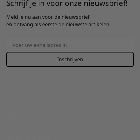
Schrijf je in voor onze nieuwsbrief!
Meld je nu aan voor de nieuwsbrief
en ontvang als eerste de nieuwste artikelen.
E-mailadres
Inschrijven
This form is protected by reCAPTCHA - the
Google Privacy
Policy
and
Terms of Service
apply.
Bel: 088 24 24 880
Tussen 10:00 - 17:00 uur
Per E-Mail