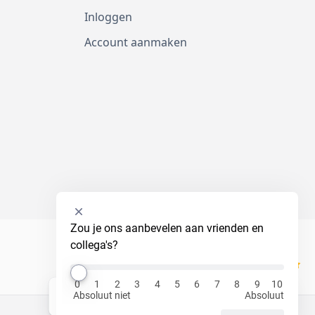
Inloggen
Account aanmaken
Selecteer
Zou je ons aanbevelen aan vrienden en 
een
collega's?
optie
van
Kiyoh
0
0
1
2
3
4
5
6
7
8
9
10
tot
Absoluut niet
Absoluut
Hi! Ik ben Luna, jouw virtuele assistent!
10