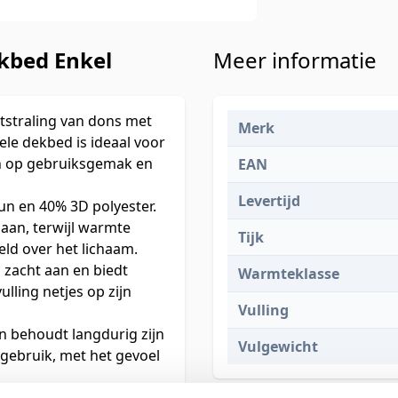
kbed Enkel
Meer informatie
tstraling van dons met
Merk
le dekbed is ideaal voor
ren op gebruiksgemak en
EAN
Levertijd
un en 40% 3D polyester.
 aan, terwijl warmte
Tijk
ld over het lichaam.
 zacht aan en biedt
Warmteklasse
vulling netjes op zijn
Vulling
 behoudt langdurig zijn
Vulgewicht
 gebruik, met het gevoel