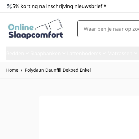
5% korting na inschrijving nieuwsbrief *
Ga naar de inhoud
Waar ben je naar op zoek?
Bedden
Slaapbanken
Lattenbodems
Matrassen
Home
/
Polydaun Daunfill Dekbed Enkel
Polydaun Daunfill Dekbed En