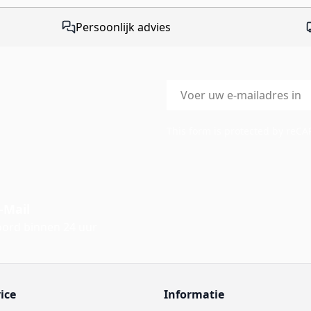
Persoonlijk advies
E-mailadres
This form is protected by reC
-Mail
ord binnen 24 uur
ice
Informatie