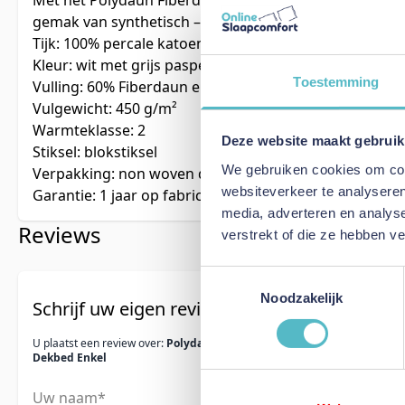
Met het Polydaun Fiberdaun dekbed kies je voor het c
gemak van synthetisch – elke nacht opnieuw.
Tijk: 100% percale katoen, boxmodel
Kleur: wit met grijs paspelband
Toestemming
Vulling: 60% Fiberdaun en 40% 3D polyester
Vulgewicht: 450 g/m²
Warmteklasse: 2
Deze website maakt gebruik
Stiksel: blokstiksel
We gebruiken cookies om cont
Verpakking: non woven draagtas
websiteverkeer te analyseren
Garantie: 1 jaar op fabricagefouten
media, adverteren en analys
Reviews
verstrekt of die ze hebben v
Toestemmingsselectie
Noodzakelijk
Schrijf uw eigen review
U plaatst een review over:
Polydaun Daunfill
Dekbed Enkel
Uw naam