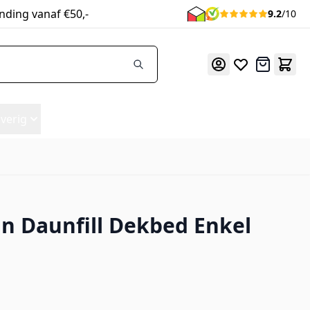
nding vanaf €50,-
9.2
/10
Offerte
verig
n Daunfill Dekbed Enkel