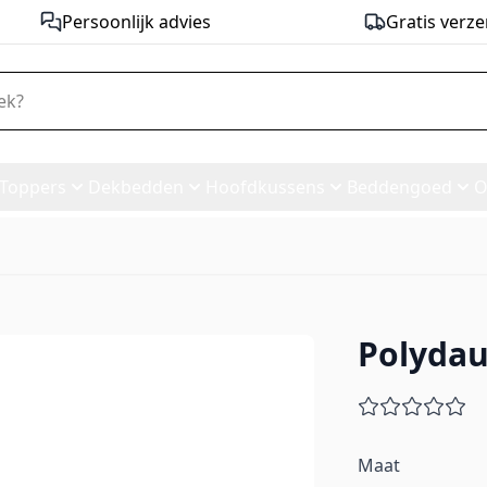
Persoonlijk advies
Gratis verze
Toppers
Dekbedden
Hoofdkussens
Beddengoed
O
Polydau
kel
Maat