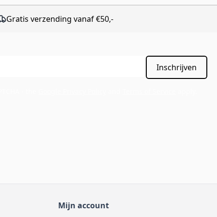
Gratis verzending vanaf €50,-
Inschrijven
APTCHA - the
Google Privacy Policy
and
Terms of Service
apply.
Mijn account