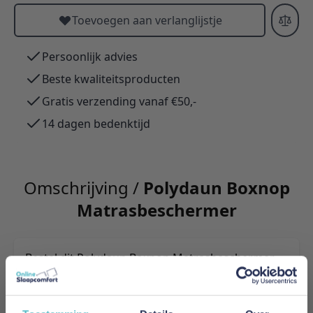
Toevoegen aan verlanglijstje
Persoonlijk advies
Beste kwaliteitsproducten
Gratis verzending vanaf €50,-
14 dagen bedenktijd
Omschrijving /
Polydaun Boxnop
Matrasbeschermer
Bestel dit Polydaun Boxnop Matrasbeschermer
bij www.snurky.nl. Polydaun biedt een ruim en
gevarieerd assortiment aan dekbedden,
hoofdkussens en beddengoed. Polydaun bestelt