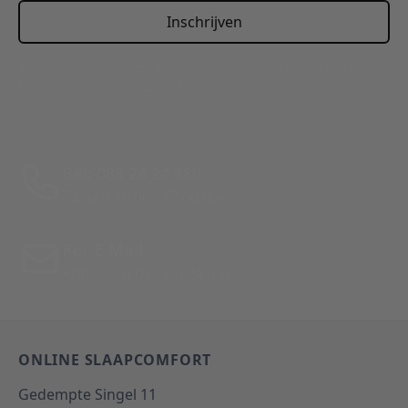
Inschrijven
This form is protected by reCAPTCHA - the
Google Privacy
Policy
and
Terms of Service
apply.
Bel: 088 24 24 880
Tussen 10:00 - 17:00 uur
Per E-Mail
Antwoord binnen 24 uur
ONLINE SLAAPCOMFORT
Gedempte Singel 11