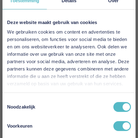
Toestemming
Details
Over
u simpel en snel op www.snurky.nl. Voor vragen
over dit bericht kunt u eenvoudig contact
opnemen met onze klantenservice via de mail,
Deze website maakt gebruik van cookies
telefoon of whatsapp. Bestel nu op
We gebruiken cookies om content en advertenties te
www.snurky.nl!)
personaliseren, om functies voor social media te bieden
Meer informatie
en om ons websiteverkeer te analyseren. Ook delen we
informatie over uw gebruik van onze site met onze
partners voor social media, adverteren en analyse. Deze
partners kunnen deze gegevens combineren met andere
Merk
informatie die u aan ze heeft verstrekt of die ze hebben
Polydaun
verzameld op basis van uw gebruik van hun services.
Vergeet je 5% korting
EAN
Toestemmingsselectie
x
niet!
Noodzakelijk
Schrijf je in en ontvang direct een kortingscode
Levertijd
E-mail
Voorkeuren
1 tot 2 werkdagen
Aanmelden