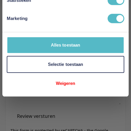
Statistieken
Reviews
Marketing
Schrijf uw eigen review
Alles toestaan
U plaatst een review over:
Mahoton Matras Seasons 19
Natuurrubber
Selectie toestaan
Uw naam
Samenvatting
Weigeren
Review
Review versturen
This form is protected by reCAPTCHA - the
Google