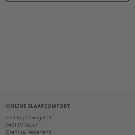
This form is protected by reCAPTCHA - the
Google Privacy
Policy
and
Terms of Service
apply.
Bel: 088 24 24 880
Tussen 10:00 - 17:00 uur
Per E-Mail
Antwoord binnen 24 uur
ONLINE SLAAPCOMFORT
Gedempte Singel 11
9401 JM
Assen
Drenthe,
Nederland