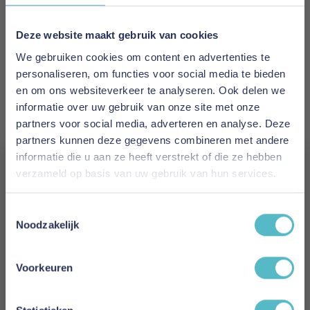
EAN
Deze website maakt gebruik van cookies
x
We gebruiken cookies om content en advertenties te
personaliseren, om functies voor social media te bieden
Levertijd
en om ons websiteverkeer te analyseren. Ook delen we
2 tot 3 weken
informatie over uw gebruik van onze site met onze
partners voor social media, adverteren en analyse. Deze
Tijk
partners kunnen deze gegevens combineren met andere
Zuiver Scheerwol & Thermostar
informatie die u aan ze heeft verstrekt of die ze hebben
verzameld op basis van uw gebruik van hun services.
Kern
Vergeet je 5% korting
Natuurrubber
Toestemmingsselectie
niet!
Noodzakelijk
Materiaal
Natuurrubber
Schrijf je in en ontvang direct een kortingscode
E-mail
Voorkeuren
Model
Aanmelden
Seasons