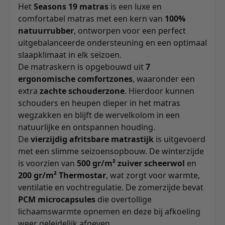
Het
Seasons 19 matras
is een luxe en
comfortabel matras met een kern van
100%
natuurrubber
, ontworpen voor een perfect
uitgebalanceerde ondersteuning en een optimaal
slaapklimaat in elk seizoen.
De matraskern is opgebouwd uit
7
ergonomische comfortzones
, waaronder een
extra
zachte schouderzone
. Hierdoor kunnen
schouders en heupen dieper in het matras
wegzakken en blijft de wervelkolom in een
natuurlijke en ontspannen houding.
De
vierzijdig afritsbare matrastijk
is uitgevoerd
met een slimme seizoensopbouw. De winterzijde
is voorzien van
500 gr/m² zuiver scheerwol
en
200 gr/m² Thermostar
, wat zorgt voor warmte,
ventilatie en vochtregulatie. De zomerzijde bevat
PCM microcapsules
die overtollige
lichaamswarmte opnemen en deze bij afkoeling
weer geleidelijk afgeven.