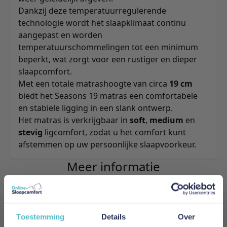
Dankzij deze temperatuurregulerende
technologie wordt het slaapklimaat continu
aangepast en worden
temperatuurschommelingen tot een minimum
beperkt, wat zorgt voor een rustiger en dieper
slaapcomfort.
Met een totale matrashoogte van circa
19 cm
biedt het Seasons 19 matras een comfortabele
en stabiele ligging in een slank ontwerp.
Het matras is verkrijgbaar in
soft
,
medium
en
stevig
ligcomfort, zodat u het comfort kunt
afstemmen op uw persoonlijke slaapvoorkeur.
Meer informatie
Merk
Toestemming
Details
Over
Mahoton