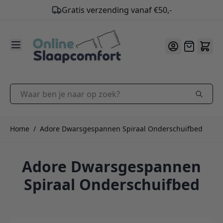
Gratis verzending vanaf €50,-
9.2
/10
Ga naar de inhoud
Offerte
Waar ben je naar op zoek?
Home
/
Adore Dwarsgespannen Spiraal Onderschuifbed
Adore Dwarsgespannen
Spiraal Onderschuifbed