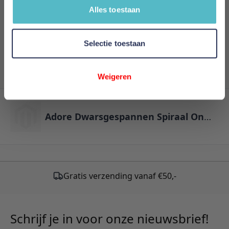
Alles toestaan
Review versturen
Selectie toestaan
This form is protected by reCAPTCHA - the
Google
Privacy Policy
and
Terms of Service
apply.
Weigeren
Adore Dwarsgespannen Spiraal Onderschuifbed
Gratis verzending vanaf €50,-
Schrijf je in voor onze nieuwsbrief!