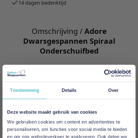
14 dagen bedenktijd
Omschrijving /
Adore
Dwarsgespannen Spiraal
Onderschuifbed
Adore Dwarsgespannen Spiraal Onderschuifbed
Meer informatie
Toestemming
Details
Over
Merk
Deze website maakt gebruik van cookies
Adore Home & Living
We gebruiken cookies om content en advertenties te
personaliseren, om functies voor social media te bieden
EAN
en om ons websiteverkeer te analyseren. Ook delen we