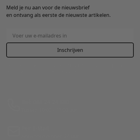
Meld je nu aan voor de nieuwsbrief
en ontvang als eerste de nieuwste artikelen.
E-mailadres
Inschrijven
This form is protected by reCAPTCHA - the
Google Privacy
Policy
and
Terms of Service
apply.
Bel: 088 24 24 880
Tussen 10:00 - 17:00 uur
Per E-Mail
Antwoord binnen 24 uur