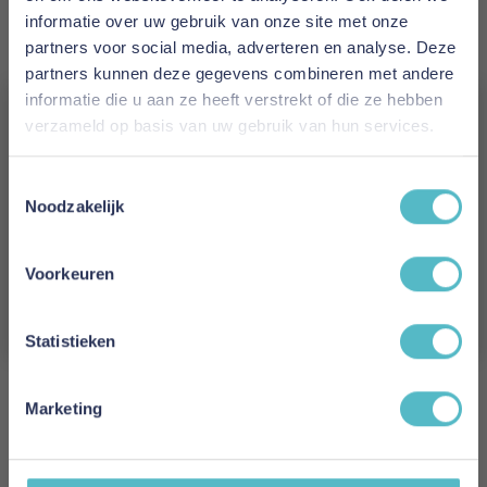
x
informatie over uw gebruik van onze site met onze
partners voor social media, adverteren en analyse. Deze
Levertijd
partners kunnen deze gegevens combineren met andere
1 tot 5 werkdagen
informatie die u aan ze heeft verstrekt of die ze hebben
verzameld op basis van uw gebruik van hun services.
Reviews
Vergeet je 5% korting
Toestemmingsselectie
niet!
Noodzakelijk
Schrijf uw eigen review
Schrijf je in en ontvang direct een kortingscode
E-mail
Voorkeuren
U plaatst een review over:
Adore Dwarsgespannen Spiraal
Onderschuifbed
Aanmelden
Statistieken
Uw naam
Samenvatting
Marketing
Review