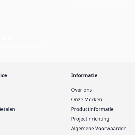
This form is protected by reC
-Mail
ord binnen 24 uur
ice
Informatie
Over ons
Onze Merken
Betalen
Productinformatie
Projectinrichting
d
Algemene Voorwaarden