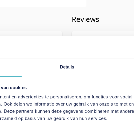
Reviews
iving
Schrijf uw eigen rev
733
U plaatst een review over:
Innova
Eivor 160 Sofa Bed (Dual Mattress
Details
Uw naam
Samenvatting
 van cookies
y Burnt Orange
Review
ent en advertenties te personaliseren, om functies voor social
fa Bed (Dual Mattress)
. Ook delen we informatie over uw gebruik van onze site met on
e. Deze partners kunnen deze gegevens combineren met andere i
erzameld op basis van uw gebruik van hun services.
Review versturen