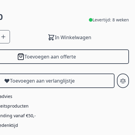
0
Levertijd: 8 weken
In Winkelwagen
Toevoegen aan offerte
Toevoegen aan verlanglijstje
 advies
teitsproducten
ending vanaf €50,-
edenktijd