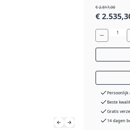
€ 2.817,00
€ 2.535,3
Aantal
Persoonlijk
Beste kwali
Gratis verz
14 dagen b