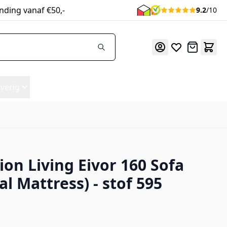
nding vanaf €50,-
9.2
/10
Offerte
verig
ion Living Eivor 160 Sofa
595
l Mattress) - stof 595