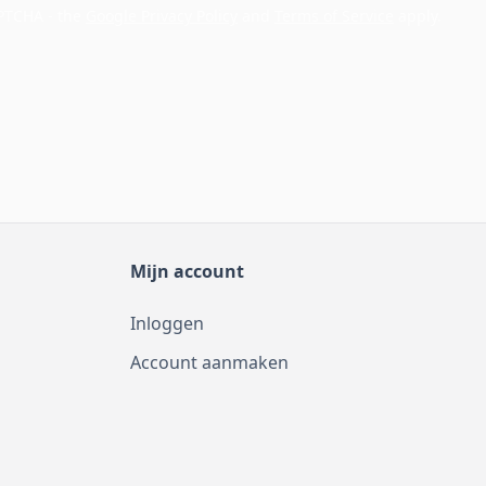
APTCHA - the
Google Privacy Policy
and
Terms of Service
apply.
Mijn account
Inloggen
Account aanmaken