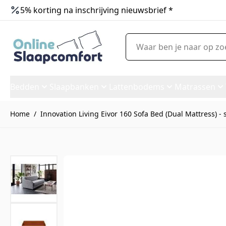
5% korting na inschrijving nieuwsbrief *
Ga naar de inhoud
Waar ben je naar op zoek?
Bedden
Slaapbanken
Lattenbodems
Matrassen
Home
/
Innovation Living Eivor 160 Sofa Bed (Dual Mattress) - 
Innovation Living Eivor 160 So