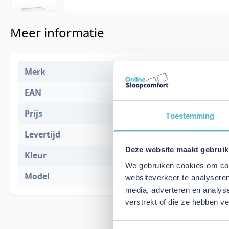
Meer informatie
Merk
Innovation L
EAN
5700110953
Prijs
€ 2.817,00
Toestemming
Levertijd
8 weken
Deze website maakt gebruik
Kleur
595 Corduro
We gebruiken cookies om cont
Model
Eivor 160 So
websiteverkeer te analyseren
media, adverteren en analys
verstrekt of die ze hebben v
Toestemmingsselectie