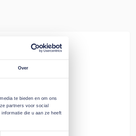
iew
tion Living
) - stof 595
Over
 media te bieden en om ons
ze partners voor social
nformatie die u aan ze heeft