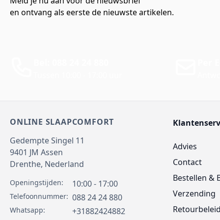
Meld je nu aan voor de nieuwsbrief
en ontvang als eerste de nieuwste artikelen.
Bel: 088 24 24 880
Per E
Tussen 10:00 - 17:00 uur
Antwo
ONLINE SLAAPCOMFORT
Klantenserv
Gedempte Singel 11
Advies
9401 JM
Assen
Contact
Drenthe,
Nederland
Bestellen & 
Openingstijden:
10:00 - 17:00
Verzending
Telefoonnummer:
088 24 24 880
Retourbelei
Whatsapp:
+31882424882