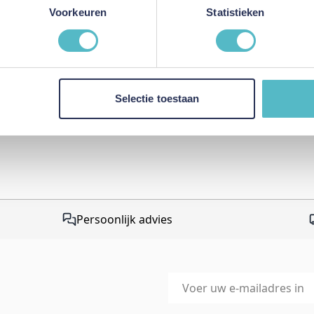
This form is protected by r
Voorkeuren
Statistieken
Google Privacy Policy
and
Te
apply.
Selectie toestaan
Persoonlijk advies
E-mailadres