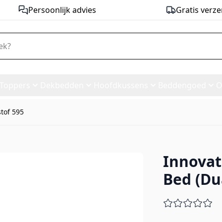
Persoonlijk advies
Gratis verze
Toppers
Dekbedden
Hoofdkussens
Beddengoed
O
stof 595
Innovat
fa Bed (Dual Mattress) - stof 
Bed (Dua