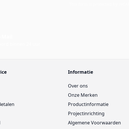
This form is protected by reC
-Mail
ord binnen 24 uur
ice
Informatie
Over ons
Onze Merken
Betalen
Productinformatie
Projectinrichting
d
Algemene Voorwaarden