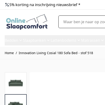
5% korting na inschrijving nieuwsbrief *
Ga naar de inhoud
Waar ben je naar op zoek?
Bedden
Slaapbanken
Lattenbodems
Matrassen
Home
/
Innovation Living Cosial 180 Sofa Bed - stof 518
Innovation Living Cosial 180 S