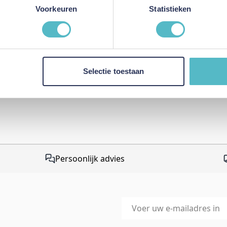
This form is protected by r
Voorkeuren
Statistieken
Google Privacy Policy
and
Te
apply.
Selectie toestaan
Persoonlijk advies
E-mailadres