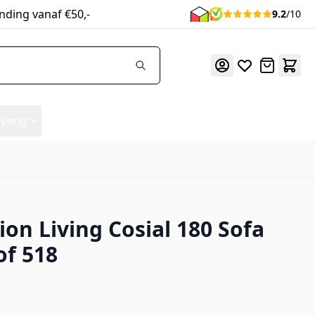
nding vanaf €50,-
9.2
/10
Offerte
verig
ion Living Cosial 180 Sofa
of 518