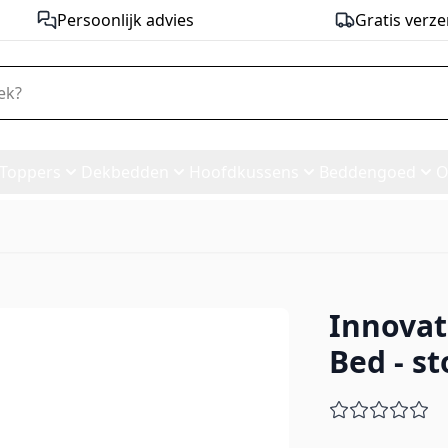
Persoonlijk advies
Gratis verze
Toppers
Dekbedden
Hoofdkussens
Beddengoed
O
Innovat
ofa Bed - stof 518
Bed - st