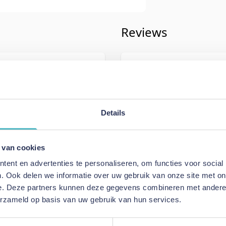
Reviews
iving
Schrijf uw eigen rev
592
U plaatst een review over:
Innova
Cosial 180 Sofa Bed - stof 518
Details
Uw naam
Samenvatting
 van cookies
e Green
Review
ent en advertenties te personaliseren, om functies voor social
ofa Bed
. Ook delen we informatie over uw gebruik van onze site met on
e. Deze partners kunnen deze gegevens combineren met andere i
erzameld op basis van uw gebruik van hun services.
Review versturen