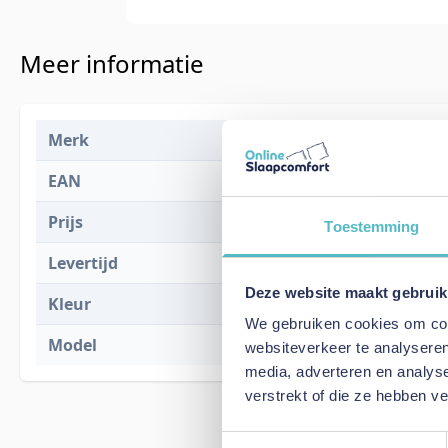
Meer informatie
Merk
Innovation L
EAN
5700111146
Prijs
€ 2.875,00
Toestemming
Levertijd
15 weken
Deze website maakt gebruik
Kleur
518 Eleganc
We gebruiken cookies om cont
Model
Cosial 180 S
websiteverkeer te analyseren
media, adverteren en analys
verstrekt of die ze hebben v
Toestemmingsselectie