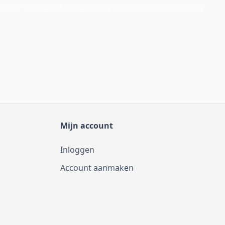
APTCHA - the
Google Privacy Policy
and
Terms of Service
apply.
Mijn account
Inloggen
Account aanmaken