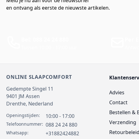
Meld je nu aan voor de nieuwsbrief
en ontvang als eerste de nieuwste artikelen.
Bel: 088 24 24 880
Per E
Tussen 10:00 - 17:00 uur
Antwo
ONLINE SLAAPCOMFORT
Klantenserv
Gedempte Singel 11
Advies
9401 JM
Assen
Contact
Drenthe,
Nederland
Bestellen & 
Openingstijden:
10:00 - 17:00
Verzending
Telefoonnummer:
088 24 24 880
Retourbelei
Whatsapp:
+31882424882