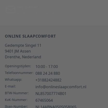
Per E-Mail
Antwoord binnen 24 uur
ONLINE SLAAPCOMFORT
Gedempte Singel 11
9401 JM
Assen
Drenthe,
Nederland
Openingstijden:
10:00 - 17:00
Telefoonnummer:
088 24 24 880
Whatsapp:
+31882424882
E-mail:
info@onlineslaapcomfort.nl
BTW-Nummer:
NL857007774B01
KvK-Nummer:
67465064
Iban-Number:
NL14ABNA0505058065