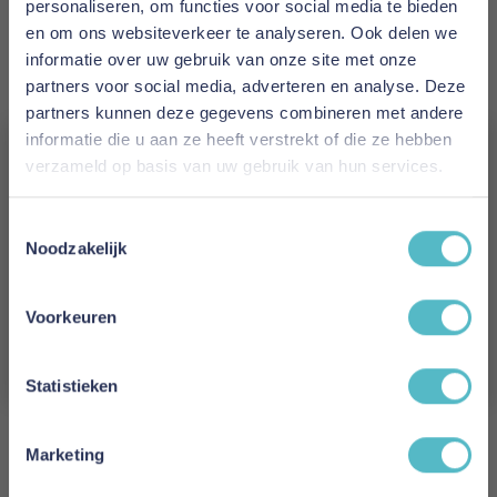
4 weken
personaliseren, om functies voor social media te bieden
en om ons websiteverkeer te analyseren. Ook delen we
Materiaal
informatie over uw gebruik van onze site met onze
55% zijde / 45% katoen
partners voor social media, adverteren en analyse. Deze
partners kunnen deze gegevens combineren met andere
Kleur
informatie die u aan ze heeft verstrekt of die ze hebben
verzameld op basis van uw gebruik van hun services.
Taupe
Vergeet je 5% korting
Reviews
Toestemmingsselectie
niet!
Noodzakelijk
Schrijf je in en ontvang direct een kortingscode
E-mail
Schrijf uw eigen review
Voorkeuren
Aanmelden
U plaatst een review over:
Emperior Silk Hoeslaken Topper
Convenience Taupe
Statistieken
Uw naam
Marketing
Samenvatting