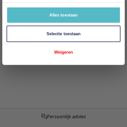
Review
Alles toestaan
Review versturen
Selectie toestaan
This form is protected by reCAPTCHA - the
Google
Privacy Policy
and
Terms of Service
apply.
Weigeren
Persoonlijk advies