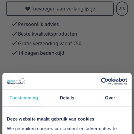
Toevoegen aan verlanglijstje
Persoonlijk advies
Beste kwaliteitsproducten
Gratis verzending vanaf €50,-
14 dagen bedenktijd
Meer informatie
Toestemming
Details
Over
Merk
Emperior Silk
Deze website maakt gebruik van cookies
Levertijd
We gebruiken cookies om content en advertenties te