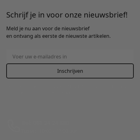
Schrijf je in voor onze nieuwsbrief!
Meld je nu aan voor de nieuwsbrief
en ontvang als eerste de nieuwste artikelen.
E-mailadres
Inschrijven
This form is protected by reCAPTCHA - the
Google Privacy
Policy
and
Terms of Service
apply.
Bel: 088 24 24 880
Tussen 10:00 - 17:00 uur