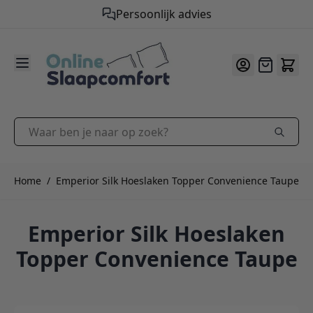
Gratis verzending vanaf €50,-
Persoonlijk advies
9.2
/10
Ga naar de inhoud
Offerte
Waar ben je naar op zoek?
Home
/
Emperior Silk Hoeslaken Topper Convenience Taupe
Emperior Silk Hoeslaken
Topper Convenience Taupe