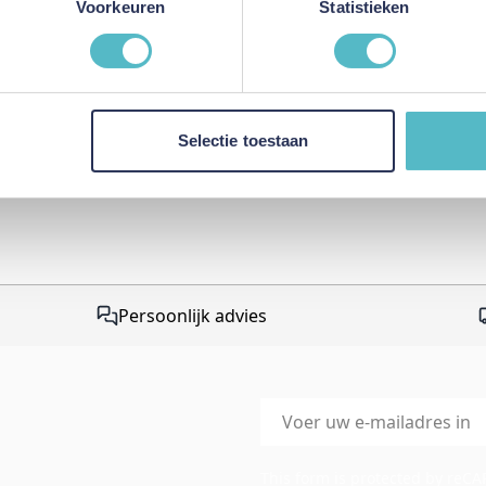
Voorkeuren
Statistieken
This form is protected by r
Google Privacy Policy
and
Te
apply.
Selectie toestaan
Persoonlijk advies
E-mailadres
This form is protected by reC