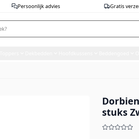
Persoonlijk advies
Gratis verze
Toppers
Dekbedden
Hoofdkussens
Beddengoed
O
Dorbien
4 stuks Zwart
stuks Z