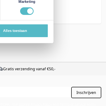
Marketing
eCAPTCHA - the
rms of Service
Alles toestaan
Gratis verzending vanaf €50,-
Inschrijven
APTCHA - the
Google Privacy Policy
and
Terms of Service
apply.