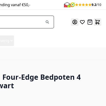
nding vanaf €50,-
9.2
/10
Offerte
verig
 Four-Edge Bedpoten 4
wart