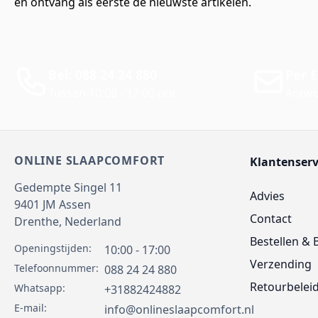
en ontvang als eerste de nieuwste artikelen.
Bel: 088 24 24 880
Per E
Tussen 10:00 - 17:00 uur
Antwo
ONLINE SLAAPCOMFORT
Klantenserv
Gedempte Singel 11
Advies
9401 JM
Assen
Contact
Drenthe,
Nederland
Bestellen & 
Openingstijden:
10:00 - 17:00
Verzending
Telefoonnummer:
088 24 24 880
Retourbelei
Whatsapp:
+31882424882
E-mail:
info@onlineslaapcomfort.nl