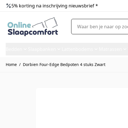
5% korting na inschrijving nieuwsbrief *
Ga naar de inhoud
Waar ben je naar op zoek?
Bedden
Slaapbanken
Lattenbodems
Matrassen
Home
/
Dorbien Four-Edge Bedpoten 4 stuks Zwart
Dorbien Four-Edge Bedpoten 