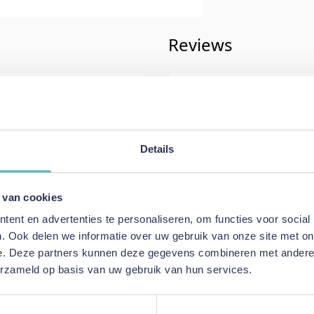
Reviews
s
Schrijf uw eigen rev
U plaatst een review over:
Dorbie
Bedpoten 4 stuks Zwart
Details
Uw naam
n
Samenvatting
 van cookies
Review
ent en advertenties te personaliseren, om functies voor social
. Ook delen we informatie over uw gebruik van onze site met on
e. Deze partners kunnen deze gegevens combineren met andere i
erzameld op basis van uw gebruik van hun services.
Review versturen