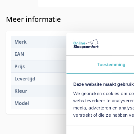
Meer informatie
Merk
Dorbien Bed
EAN
x
Toestemming
Prijs
€ 127,00
Levertijd
6 tot 8 weke
Deze website maakt gebruik
Kleur
Zwart
We gebruiken cookies om cont
websiteverkeer te analyseren
Model
Four-Edge
media, adverteren en analys
verstrekt of die ze hebben v
Toestemmingsselectie